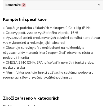
Komentáře
0
Kompletní specifikace
• Doplňuje potřebu základních makroprvků Ca + Mg (P, Na)
• Celkový podíl vysoce využitelného vápníku 16 %
• Vyvazovač toxinů produkovaných plísněmi pomáhá kontrolovat
vliv mykotoxinů a redukuje jejich absorpci
• Obsahuje suroviny přirozeně bohaté na nukleotidy a
oligosacharidy mananů, které napomáhají zdravému růstu a
podporují imunitu
• OMEGA 3 MK (DHA, EPA) přispívají k normální funkci srdce,
mozku a zraku
• Fitmin faktor posiluje funkci zažívacího systému, podporuje
regeneraci střev a zvyšuje využitelnost krmiva
Zboží zařazeno v kategoriích