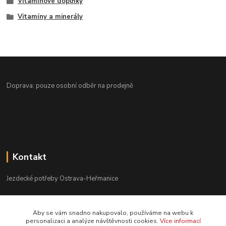
Vitamínové doplňky
Vitamíny a minerály
Doprava: pouze osobní odběr na prodejně
Kontakt
Jezdecké potřeby Ostrava-Heřmanice
596 236 147
Aby se vám snadno nakupovalo, používáme na webu k
Po-Pá 9:30 - 17:30
personalizaci a analýze návštěvnosti cookies.
Více informací