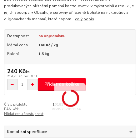
produkovaných plísněmi pomáhá kontrolovat vliv mykotoxinů a redukuje
jejich absorpci • Obsahuje suroviny přirozeně bohaté na nukleotidy a
oligosacharidy mananů, které napom...
celý popis
Dostupnost
na objednávku
Měrná cena
160 Kč / kg
Balení
1.5 kg
240 Kč
/
ks
214,29 Kč
bez DPH
Přidat do košíku
Číslo produktu:
10183
EAN kód:
8595237011964
Hlídat cenu / dostupnost
Kompletní specifikace