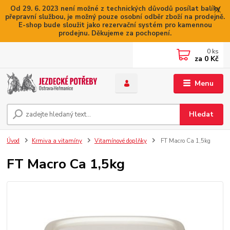
Od 29. 6. 2023 není možné z technických důvodů posílat balíky
přepravní službou, je možný pouze osobní odběr zboží na prodejně.
E-shop bude sloužit jako rezervační systém pro kamennou
prodejnu. Děkujeme za pochopení.
0
ks
za
0 Kč
Menu
Hledat
Úvod
Krmiva a vitamíny
Vitamínové doplňky
FT Macro Ca 1,5kg
FT Macro Ca 1,5kg