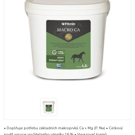
• Doplňuje potřebu základních makroprvků Ca + Mg (P, Na) • Celkový
podíl vysoce využitelného vápníku 16 % • Vyvazovač toxinů