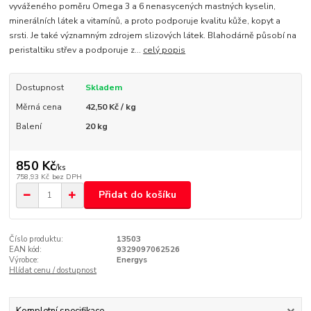
vyváženého poměru Omega 3 a 6 nenasycených mastných kyselin,
minerálních látek a vitamínů, a proto podporuje kvalitu kůže, kopyt a
srsti. Je také významným zdrojem slizových látek. Blahodárně působí na
peristaltiku střev a podporuje z...
celý popis
Dostupnost
Skladem
Měrná cena
42,50 Kč / kg
Balení
20 kg
850 Kč
/
ks
758,93 Kč
bez DPH
Přidat do košíku
Číslo produktu:
13503
EAN kód:
9329097062526
Výrobce:
Energys
Hlídat cenu / dostupnost
Kompletní specifikace