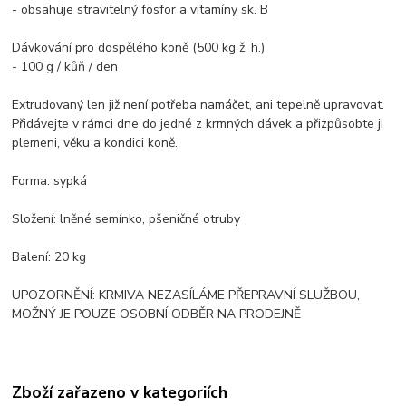
- obsahuje stravitelný fosfor a vitamíny sk. B
Dávkování pro dospělého koně (500 kg ž. h.)
- 100 g / kůň / den
Extrudovaný len již není potřeba namáčet, ani tepelně upravovat.
Přidávejte v rámci dne do jedné z krmných dávek a přizpůsobte ji
plemeni, věku a kondici koně.
Forma: sypká
Složení: lněné semínko, pšeničné otruby
Balení: 20 kg
UPOZORNĚNÍ: KRMIVA NEZASÍLÁME PŘEPRAVNÍ SLUŽBOU,
MOŽNÝ JE POUZE OSOBNÍ ODBĚR NA PRODEJNĚ
Zboží zařazeno v kategoriích