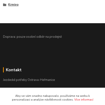
Krmivo
Doprava: pouze osobní odběr na prodejně
Kontakt
Jezdecké potřeby Ostrava-Heřmanice
596 236 147
Aby se vám snadno nakupovalo, používáme na webu k
Po-Pá 9:30 - 17:30
personalizaci a analýze návštěvnosti cookies.
Více informací