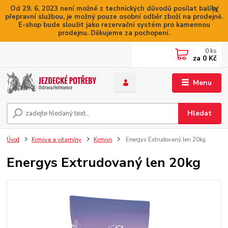
Od 29. 6. 2023 není možné z technických důvodů posílat balíky
přepravní službou, je možný pouze osobní odběr zboží na prodejně.
E-shop bude sloužit jako rezervační systém pro kamennou
prodejnu. Děkujeme za pochopení.
0
ks
za
0 Kč
Menu
Hledat
Úvod
Krmiva a vitamíny
Krmivo
Energys Extrudovaný len 20kg
Energys Extrudovaný len 20kg