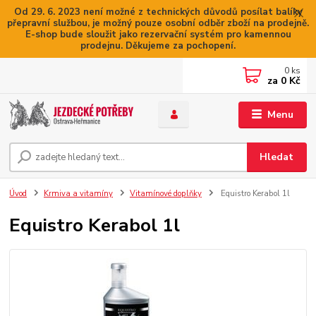
Od 29. 6. 2023 není možné z technických důvodů posílat balíky
přepravní službou, je možný pouze osobní odběr zboží na prodejně.
E-shop bude sloužit jako rezervační systém pro kamennou
prodejnu. Děkujeme za pochopení.
0
ks
za
0 Kč
Menu
Hledat
Úvod
Krmiva a vitamíny
Vitamínové doplňky
Equistro Kerabol 1l
Equistro Kerabol 1l