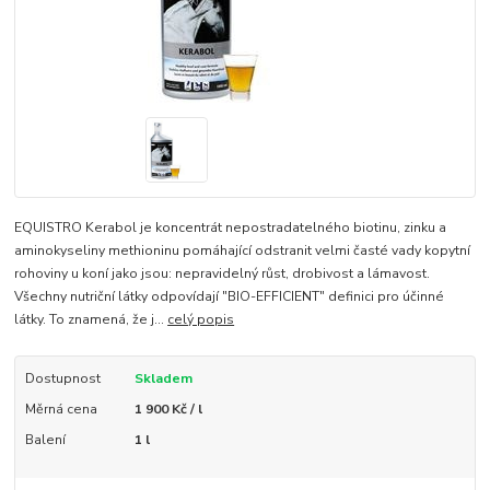
EQUISTRO Kerabol je koncentrát nepostradatelného biotinu, zinku a
aminokyseliny methioninu pomáhající odstranit velmi časté vady kopytní
rohoviny u koní jako jsou: nepravidelný růst, drobivost a lámavost.
Všechny nutriční látky odpovídají "BIO-EFFICIENT" definici pro účinné
látky. To znamená, že j...
celý popis
Dostupnost
Skladem
Měrná cena
1 900 Kč / l
Balení
1 l