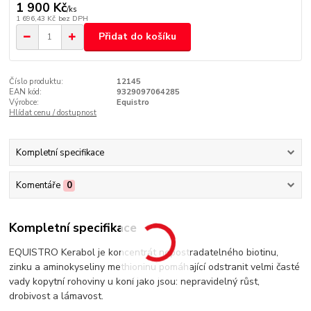
1 900 Kč
/
ks
1 696,43 Kč
bez DPH
Přidat do košíku
Číslo produktu:
12145
EAN kód:
9329097064285
Výrobce:
Equistro
Hlídat cenu / dostupnost
Kompletní specifikace
Komentáře
0
Kompletní specifikace
EQUISTRO Kerabol je koncentrát nepostradatelného biotinu,
zinku a aminokyseliny methioninu pomáhající odstranit velmi časté
vady kopytní rohoviny u koní jako jsou: nepravidelný růst,
drobivost a lámavost.