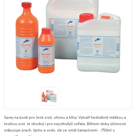
Sprej na koně pro lesk srsti, ohonu a hřívy. Vytváří hedvábně měkkou a
lesklou srst. Je vhodný i pro nejcitlivější zvířata. Během doby účinnosti
odpuzuje prach, špínu a vodu, dá se smýt šampónem. -750ml s