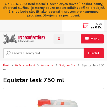
Od 29. 6. 2023 není možné z technických důvodů posílat balíky
přepravní službou, je možný pouze osobní odběr zboží na prodejně.
E-shop bude sloužit jako rezervační systém pro kamennou
prodejnu. Děkujeme za pochopení.
0
ks
za
0 Kč
Menu
Hledat
Úvod
Potřeby pro koně
Kosmetika
Srst, pokožka
Equistar lesk 750
ml
Equistar lesk 750 ml