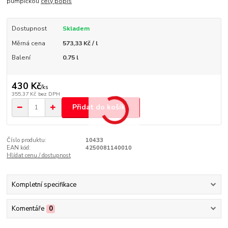
pumpičkou
celý popis
Dostupnost
Skladem
Měrná cena
573,33 Kč / l
Balení
0.75 l
430 Kč
/
ks
355,37 Kč
bez DPH
Přidat do košíku
Číslo produktu:
10433
EAN kód:
4250081140010
Hlídat cenu / dostupnost
Kompletní specifikace
Komentáře
0