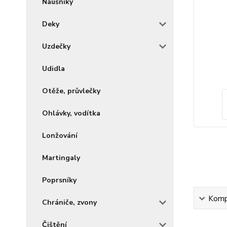
Náušníky
Deky
Uzdečky
Udidla
Otěže, průvlečky
Ohlávky, vodítka
Lonžování
Martingaly
Poprsníky
Kompl
Chrániče, zvony
Čištění