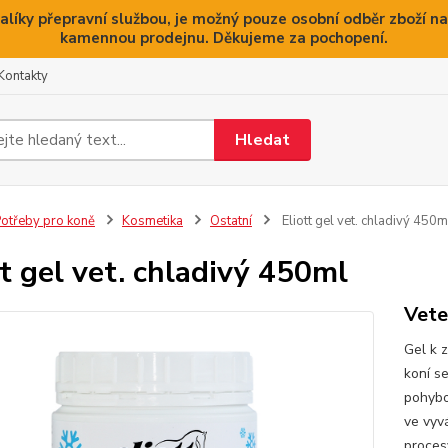
alíky přepravní službou, je možný pouze osobní odběr zboží na
kamennou prodejnu. Děkujeme za pochopení.
Kontakty
Hledat
otřeby pro koně
Kosmetika
Ostatní
Eliott gel vet. chladivý 450m
tt gel vet. chladivý 450ml
Vete
Gel k 
koní se
pohybo
ve vyv
proces