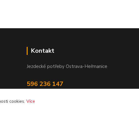
Kontakt
Jezdecké potřeby Ostrava-Heřmanice
596 236 147
Po-Pá 9:30 - 17:30
osti cookies.
Více
info@jpostrava.cz