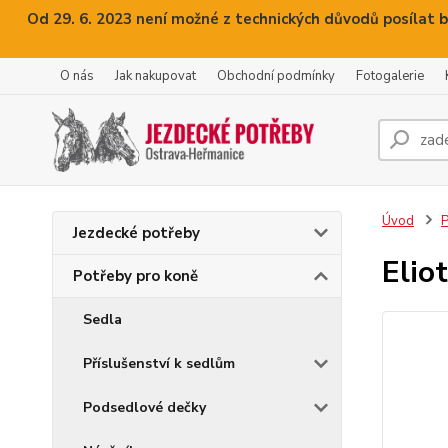
Od 29. 6. 2023 není možné z technických důvodů posílat b
O nás
Jak nakupovat
Obchodní podmínky
Fotogalerie
Úvod
P
Jezdecké potřeby
Elio
Potřeby pro koně
Sedla
Příslušenství k sedlům
Podsedlové dečky