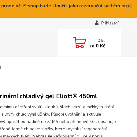
 prodejně. E-shop bude sloužit jako rezervační systém pro
Přihlášení
0
ks
za
0 Kč
l
rinární chladivý gel Eliott® 450ml
zevnímu ošetření svalů, kloubů, šlach, vazů a měkkých tkání
 silnými chladivými účinky. Působí uvolnění a aktivuje
vý aparát po nadměrné zátěži nebo při únavě. Gel obsahuje
ážené formě chladivé složky, které urychlují regenerační
y měkkých tkání. Nahrazuje každodenní c...
celý popis