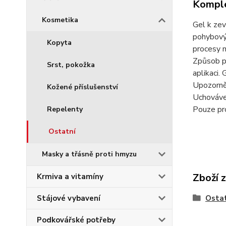
Komple
Kosmetika
Gel k zev
pohybový 
Kopyta
procesy m
Způsob po
Srst, pokožka
aplikaci.
Upozorněn
Kožené příslušenství
Uchováve
Pouze pro
Repelenty
Ostatní
Masky a třásně proti hmyzu
Zboží 
Krmiva a vitamíny
Stájové vybavení
Osta
Podkovářské potřeby