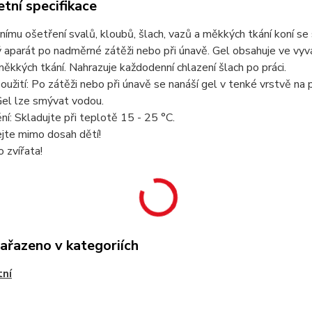
tní specifikace
nímu ošetření svalů, kloubů, šlach, vazů a měkkých tkání koní se s
aparát po nadměrné zátěži nebo při únavě. Gel obsahuje ve vyváž
ěkkých tkání. Nahrazuje každodenní chlazení šlach po práci.
užití: Po zátěži nebo při únavě se nanáší gel v tenké vrstvě na
 Gel lze smývat vodou.
í: Skladujte při teplotě 15 - 25 °C.
jte mimo dosah dětí!
 zvířata!
zařazeno v kategoriích
tní