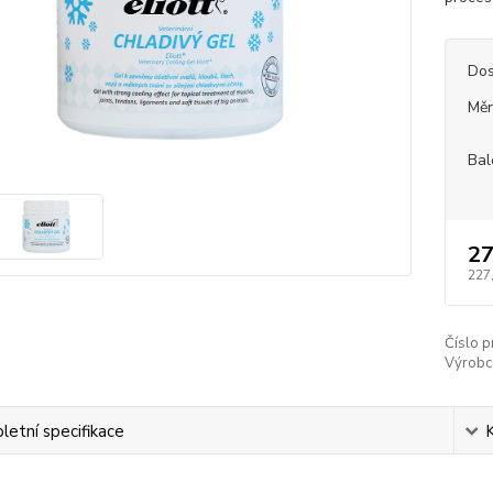
Dos
Měr
Bal
27
227
Číslo p
Výrobc
etní specifikace