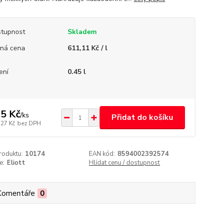
tupnost
Skladem
ná cena
611,11 Kč / l
ení
0.45 l
5 Kč
/
ks
Přidat do košíku
,27 Kč
bez DPH
roduktu:
10174
EAN kód:
8594002392574
e:
Eliott
Hlídat cenu / dostupnost
Komentáře
0