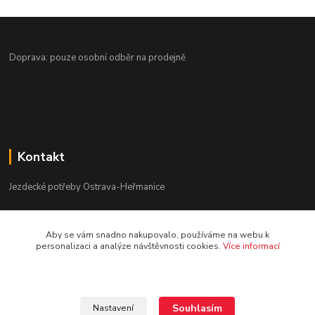
Doprava: pouze osobní odběr na prodejně
Kontakt
Jezdecké potřeby Ostrava-Heřmanice
596 236 147
Aby se vám snadno nakupovalo, používáme na webu k
Po-Pá 9:30 - 17:30
personalizaci a analýze návštěvnosti cookies.
Více informací
info@jpostrava.cz
Souhlasím
Nastavení