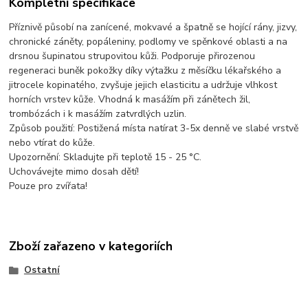
Kompletní specifikace
Příznivě působí na zanícené, mokvavé a špatně se hojící rány, jizvy,
chronické záněty, popáleniny, podlomy ve spěnkové oblasti a na
drsnou šupinatou strupovitou kůži. Podporuje přirozenou
regeneraci buněk pokožky díky výtažku z měsíčku lékařského a
jitrocele kopinatého, zvyšuje jejich elasticitu a udržuje vlhkost
horních vrstev kůže. Vhodná k masážím při zánětech žil,
trombózách i k masážím zatvrdlých uzlin.
Způsob použití: Postižená místa natírat 3-5x denně ve slabé vrstvě
nebo vtírat do kůže.
Upozornění: Skladujte při teplotě 15 - 25 °C.
Uchovávejte mimo dosah dětí!
Pouze pro zvířata!
Zboží zařazeno v kategoriích
Ostatní