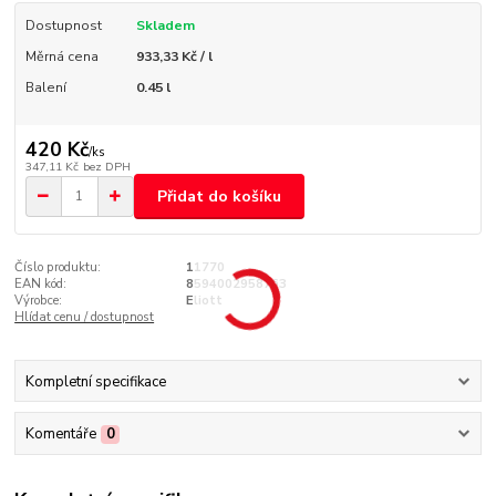
Dostupnost
Skladem
Měrná cena
933,33 Kč / l
Balení
0.45 l
420 Kč
/
ks
347,11 Kč
bez DPH
Přidat do košíku
Číslo produktu:
11770
EAN kód:
8594002958763
Výrobce:
Eliott
Hlídat cenu / dostupnost
Kompletní specifikace
Komentáře
0