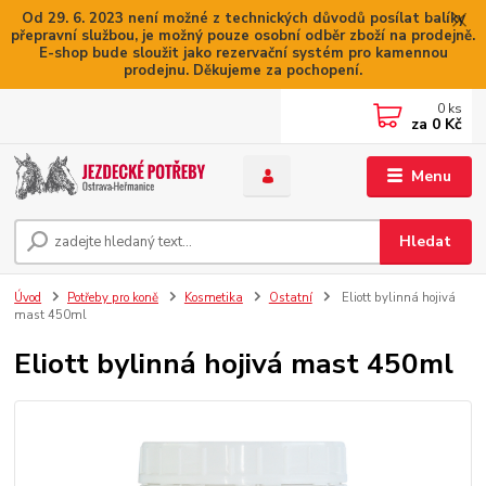
Od 29. 6. 2023 není možné z technických důvodů posílat balíky
přepravní službou, je možný pouze osobní odběr zboží na prodejně.
E-shop bude sloužit jako rezervační systém pro kamennou
prodejnu. Děkujeme za pochopení.
0
ks
za
0 Kč
Menu
Hledat
Úvod
Potřeby pro koně
Kosmetika
Ostatní
Eliott bylinná hojivá
mast 450ml
Eliott bylinná hojivá mast 450ml