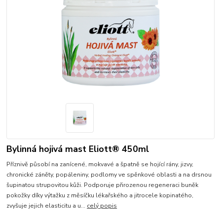
Bylinná hojivá mast Eliott® 450ml
Příznivě působí na zanícené, mokvavé a špatně se hojící rány, jizvy,
chronické záněty, popáleniny, podlomy ve spěnkové oblasti a na drsnou
šupinatou strupovitou kůži. Podporuje přirozenou regeneraci buněk
pokožky díky výtažku z měsíčku lékařského a jitrocele kopinatého,
zvyšuje jejich elasticitu a u...
celý popis