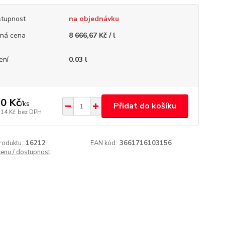
tupnost
na objednávku
ná cena
8 666,67 Kč / l
ení
0.03 l
0 Kč
/
ks
Přidat do košíku
,14 Kč
bez DPH
roduktu:
16212
EAN kód:
3661716103156
cenu / dostupnost