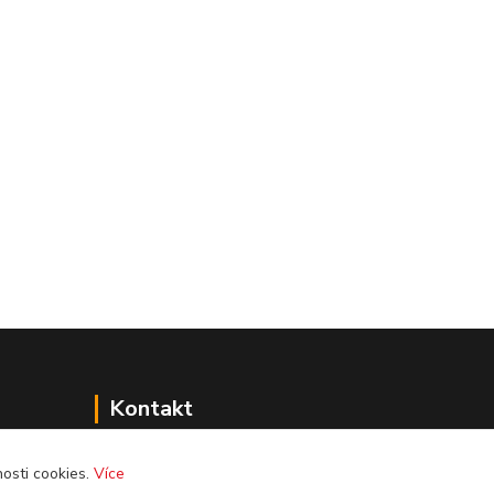
Kontakt
Jezdecké potřeby Ostrava-Heřmanice
osti cookies.
Více