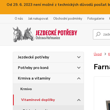
Od 29. 6. 2023 není možné z technických důvodů posílat b
O nás
Jak nakupovat
Obchodní podmínky
Fotogalerie
Úvod
K
Jezdecké potřeby
Farn
Potřeby pro koně
Krmiva a vitamíny
Krmivo
Vitamínové doplňky