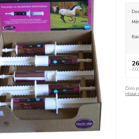
Dos
Měr
Bal
26
232
Číslo p
Hlídat 