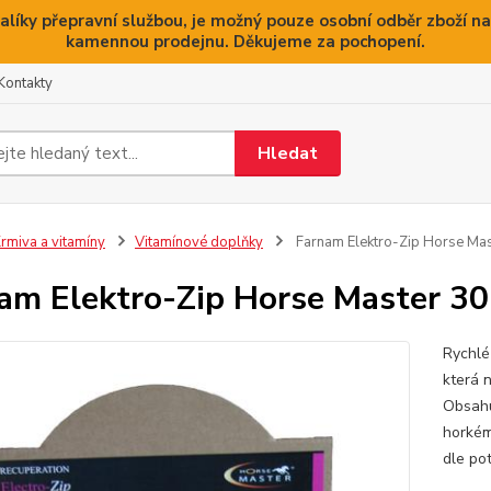
alíky přepravní službou, je možný pouze osobní odběr zboží na
kamennou prodejnu. Děkujeme za pochopení.
Kontakty
Hledat
rmiva a vitamíny
Vitamínové doplňky
Farnam Elektro-Zip Horse Ma
am Elektro-Zip Horse Master 3
Rychlé 
která n
Obsahu
horkém
dle po