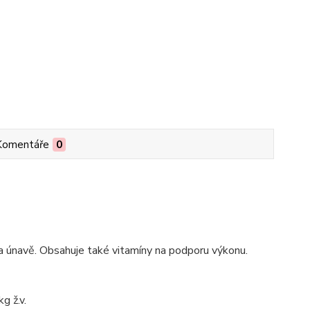
Komentáře
0
í a únavě. Obsahuje také vitamíny na podporu výkonu.
g ž.v.