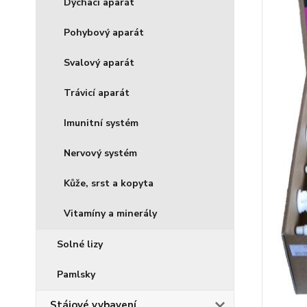
Dýchací aparát
Pohybový aparát
Svalový aparát
Trávicí aparát
Imunitní systém
Nervový systém
Kůže, srst a kopyta
Vitamíny a minerály
Solné lizy
Pamlsky
Stájové vybavení