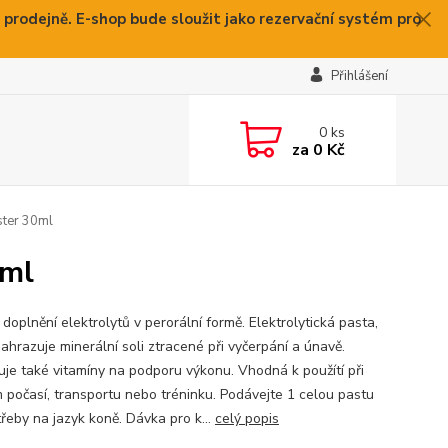
 prodejně. E-shop bude sloužit jako rezervační systém pro
Přihlášení
0
ks
za
0 Kč
ster 30ml
0ml
doplnění elektrolytů v perorální formě. Elektrolytická pasta,
ahrazuje minerální soli ztracené při vyčerpání a únavě.
je také vitamíny na podporu výkonu. Vhodná k použítí při
 počasí, transportu nebo tréninku. Podávejte 1 celou pastu
třeby na jazyk koně. Dávka pro k...
celý popis