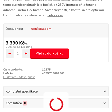
tento elektrický ohradník je buď el. síť 230V (pomocí přiloženého
adaptéru) nebo 12V baterie. Samozřejmostí je kontrolka pro optickou
kontrolu ohrady a stavu bate...
celý popis
Dostupnost
Není skladem
3 390 Kč
/
ks
2 801,65 Kč
bez DPH
Přidat do košíku
Číslo produktu:
12875
EAN kód:
4035738009861
Hlídat cenu / dostupnost
Kompletní specifikace
Komentáře
0