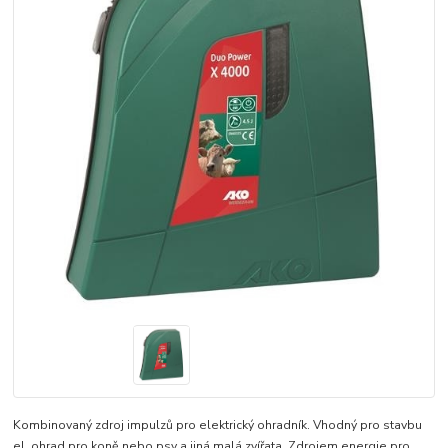
Kombinovaný zdroj impulzů pro elektrický ohradník. Vhodný pro stavbu
el. ohrad pro koně nebo psy a jiná malá zvířata. Zdrojem energie pro