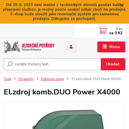
Od 29. 6. 2023 není možné z technických důvodů posílat balíky
přepravní službou, je možný pouze osobní odběr zboží na prodejně.
E-shop bude sloužit jako rezervační systém pro kamennou
prodejnu. Děkujeme za pochopení.
0
ks
za
0 Kč
Menu
Hledat
Úvod
Ohradníky
Elektrické zdroje
El.zdroj komb.DUO Power X4000
El.zdroj komb.DUO Power X4000