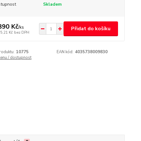
tupnost
Skladem
390 Kč
/
ks
Přidat do košíku
75,21 Kč
bez DPH
roduktu:
10775
EAN kód:
4035738009830
cenu / dostupnost