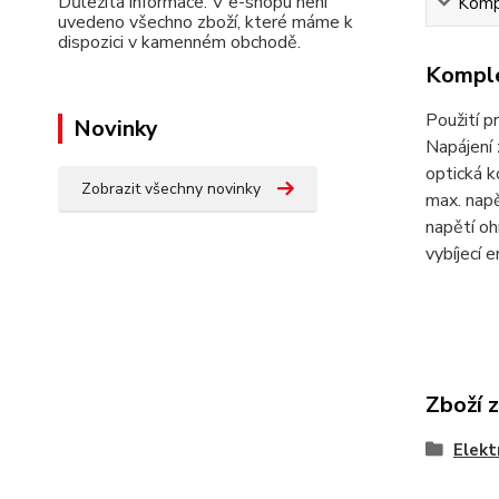
Důležitá informace: V e-shopu není
Kompl
uvedeno všechno zboží, které máme k
dispozici v kamenném obchodě.
Komple
Použití p
Novinky
Napájení 
optická k
Zobrazit všechny novinky
max. nap
napětí o
vybíjecí 
Zboží 
Elekt