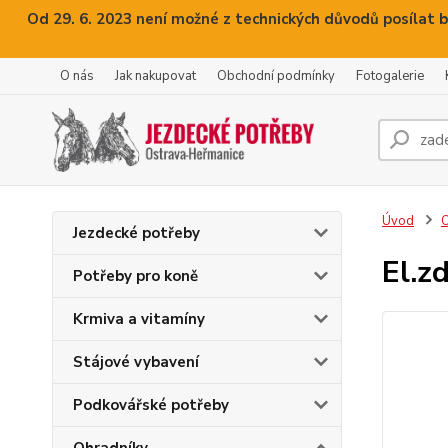
Od 29. 6. 2023 není možné z technických důvodů posílat b
O nás
Jak nakupovat
Obchodní podmínky
Fotogalerie
Úvod
O
Jezdecké potřeby
El.z
Potřeby pro koně
Krmiva a vitamíny
Stájové vybavení
Podkovářské potřeby