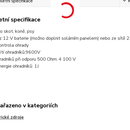
etní specifikace
tní specifikace
ro skot, koně, psy.
z 12 V baterie (možno doplnit solárním panelem) nebo ze sítě 
ontrola ohrady
ětí ohradníků:9600V
hradníků při odporu 500 Ohm: 4 100 V
energie ohradníků: 1J
zařazeno v kategoriích
rické zdroje