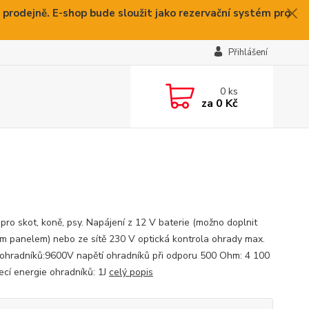
 prodejně. E-shop bude sloužit jako rezervační systém pro
Přihlášení
0
ks
za
0 Kč
 pro skot, koně, psy. Napájení z 12 V baterie (možno doplnit
ím panelem) nebo ze sítě 230 V optická kontrola ohrady max.
 ohradníků:9600V napětí ohradníků při odporu 500 Ohm: 4 100
jecí energie ohradníků: 1J
celý popis