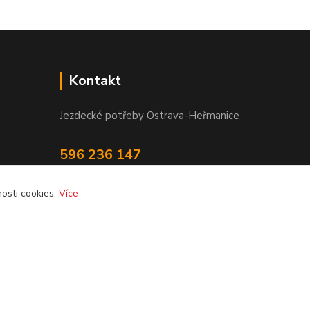
Kontakt
Jezdecké potřeby Ostrava-Heřmanice
596 236 147
Po-Pá 9:30 - 17:30
osti cookies.
Více
info@jpostrava.cz