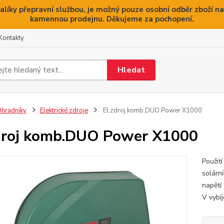
alíky přepravní službou, je možný pouze osobní odběr zboží na
kamennou prodejnu. Děkujeme za pochopení.
Kontakty
Hledat
hradníky
Elektrické zdroje
El.zdroj komb.DUO Power X1000
droj komb.DUO Power X1000
Použití
solárn
napětí
V vybí