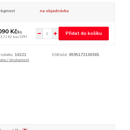
tupnost
na objednávku
090 Kč
/
ks
Přidat do košíku
53,72 Kč
bez DPH
roduktu:
16221
EAN kód:
8595172100365
cenu / dostupnost