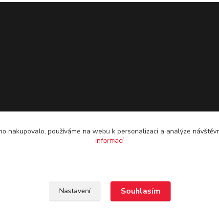
o nakupovalo, používáme na webu k personalizaci a analýze návštěvn
informací
Souhlasím
Nastavení