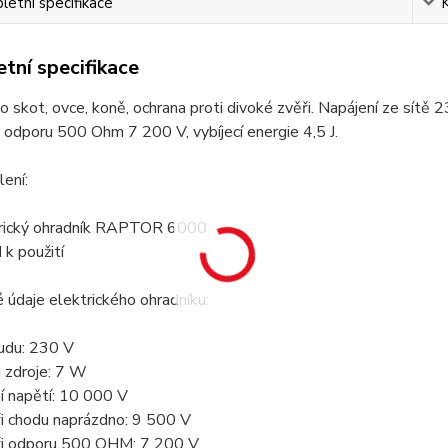
etní specifikace
tní specifikace
ro skot, ovce, koně, ochrana proti divoké zvěři. Napájení ze sítě 
i odporu 500 Ohm 7 200 V, vybíjecí energie 4,5 J.
ení:
trický ohradník RAPTOR 6000
 k použití
 údaje elektrického ohradníku:
oudu: 230 V
 zdroje: 7 W
í napětí: 10 000 V
ři chodu naprázdno: 9 500 V
ři odporu 500 OHM: 7 200 V