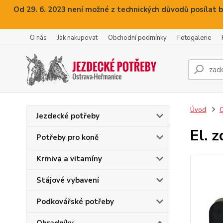
Od 29. 6. 2023 není možné z technických důvodů posílat b
O nás
Jak nakupovat
Obchodní podmínky
Fotogalerie
Úvod
O
Jezdecké potřeby
El. 
Potřeby pro koně
Krmiva a vitamíny
Stájové vybavení
Podkovářské potřeby