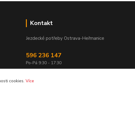
Kontakt
Jezdecké potřeby Ostrava-Heřmanice
596 236 147
Po-Pá 9:30 - 17:30
info@jpostrava.cz
osti cookies.
Více
Vytvořeno na
Eshop-rychle.cz