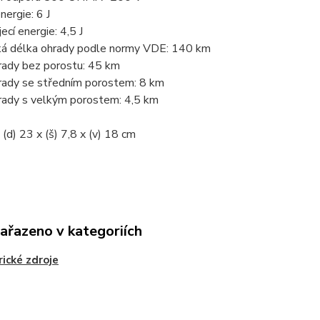
nergie: 6 J
ecí energie: 4,5 J
ká délka ohrady podle normy VDE: 140 km
rady bez porostu: 45 km
rady se středním porostem: 8 km
rady s velkým porostem: 4,5 km
(d) 23 x (š) 7,8 x (v) 18 cm
zařazeno v kategoriích
rické zdroje