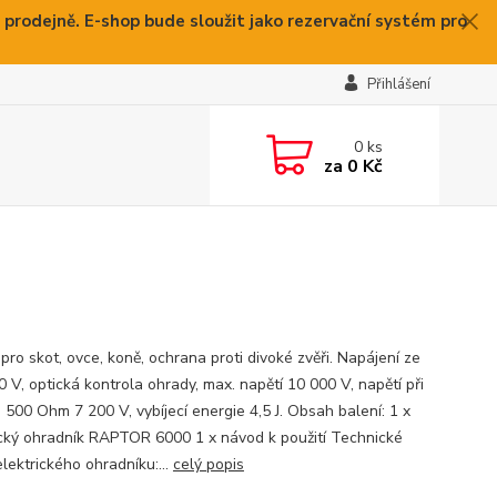
 prodejně. E-shop bude sloužit jako rezervační systém pro
Přihlášení
0
ks
za
0 Kč
 pro skot, ovce, koně, ochrana proti divoké zvěři. Napájení ze
0 V, optická kontrola ohrady, max. napětí 10 000 V, napětí při
 500 Ohm 7 200 V, vybíjecí energie 4,5 J. Obsah balení: 1 x
ický ohradník RAPTOR 6000 1 x návod k použití Technické
lektrického ohradníku:...
celý popis