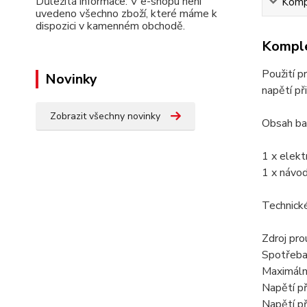
Důležitá informace: V e-shopu není
Kompl
uvedeno všechno zboží, které máme k
dispozici v kamenném obchodě.
Komple
Použití p
Novinky
napětí př
Zobrazit všechny novinky
Obsah bal
1 x elek
1 x návod
Technické
Zdroj pr
Spotřeba
Maximáln
Napětí p
Napětí p