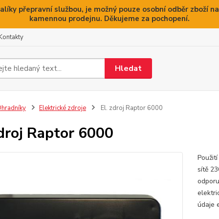
alíky přepravní službou, je možný pouze osobní odběr zboží na
kamennou prodejnu. Děkujeme za pochopení.
Kontakty
Hledat
hradníky
Elektrické zdroje
El. zdroj Raptor 6000
zdroj Raptor 6000
Použití
sítě 23
odporu
elektr
údaje e