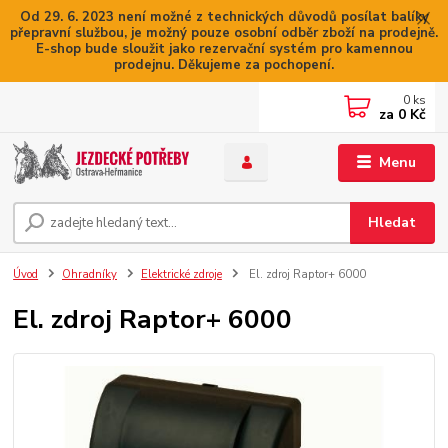
Od 29. 6. 2023 není možné z technických důvodů posílat balíky
přepravní službou, je možný pouze osobní odběr zboží na prodejně.
E-shop bude sloužit jako rezervační systém pro kamennou
prodejnu. Děkujeme za pochopení.
0
ks
za
0 Kč
Menu
Hledat
Úvod
Ohradníky
Elektrické zdroje
El. zdroj Raptor+ 6000
El. zdroj Raptor+ 6000