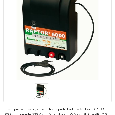
Použití pro skot, ovce, koně, ochrana proti divoké zvěři. Typ: RAPTOR+
6000 Zdroj proudu: 230 V Spotřeba zdroje: 8 W Maximální napětí: 12 000