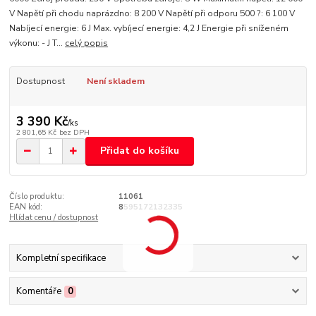
V Napětí při chodu naprázdno: 8 200 V Napětí při odporu 500 ?: 6 100 V
Nabíjecí energie: 6 J Max. vybíjecí energie: 4,2 J Energie při sníženém
výkonu: - J T...
celý popis
Dostupnost
Není skladem
3 390 Kč
/
ks
2 801,65 Kč
bez DPH
Přidat do košíku
Číslo produktu:
11061
EAN kód:
8595172132335
Hlídat cenu / dostupnost
Kompletní specifikace
Komentáře
0