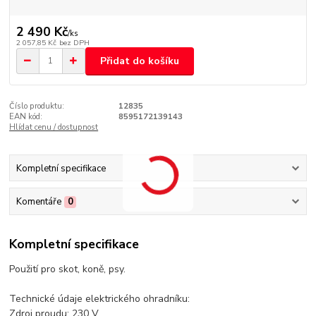
2 490 Kč
/
ks
2 057,85 Kč
bez DPH
Přidat do košíku
Číslo produktu:
12835
EAN kód:
8595172139143
Hlídat cenu / dostupnost
Kompletní specifikace
Komentáře
0
Kompletní specifikace
Použití pro skot, koně, psy.
Technické údaje elektrického ohradníku:
Zdroj proudu: 230 V