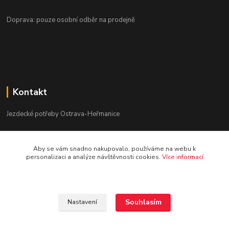
Doprava: pouze osobní odběr na prodejně
Kontakt
Jezdecké potřeby Ostrava-Heřmanice
596 236 147
Aby se vám snadno nakupovalo, používáme na webu k
Po-Pá 9:30 - 17:30
personalizaci a analýze návštěvnosti cookies.
Více informací
info@jpostrava.cz
Souhlasím
Nastavení