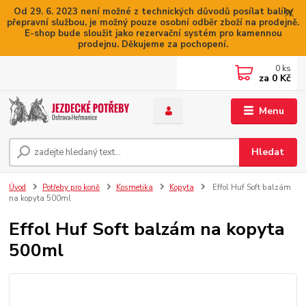
Od 29. 6. 2023 není možné z technických důvodů posílat balíky
přepravní službou, je možný pouze osobní odběr zboží na prodejně.
E-shop bude sloužit jako rezervační systém pro kamennou
prodejnu. Děkujeme za pochopení.
0
ks
za
0 Kč
Menu
Hledat
Úvod
Potřeby pro koně
Kosmetika
Kopyta
Effol Huf Soft balzám
na kopyta 500ml
Effol Huf Soft balzám na kopyta
500ml