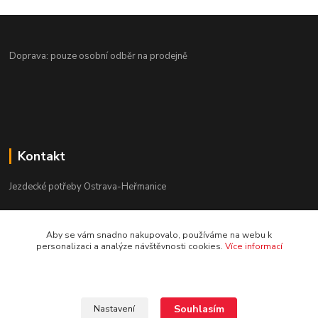
Doprava: pouze osobní odběr na prodejně
Kontakt
Jezdecké potřeby Ostrava-Heřmanice
596 236 147
Aby se vám snadno nakupovalo, používáme na webu k
Po-Pá 9:30 - 17:30
personalizaci a analýze návštěvnosti cookies.
Více informací
info@jpostrava.cz
Souhlasím
Nastavení