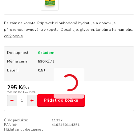
Balzám na kopyta. Přípravek dlouhodobě hydratuje a obnovuje
přirozenou rovnováhu v kopytu. Obsahuje: glycerin, lanolin a hamamelis.
celý popis
Dostupnost
Skladem
Měrná cena
590 Kč / l
Balení
0.5 l
295 Kč
/
ks
243,80 Kč
bez DPH
Přidat do košíku
Číslo produktu:
11337
EAN kód:
4102460114351
Hlídat cenu / dostupnost