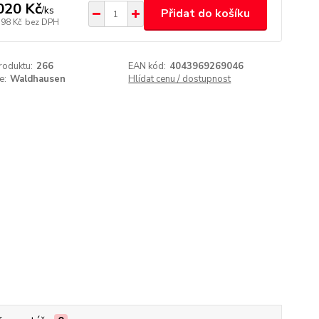
020 Kč
/
ks
Přidat do košíku
,98 Kč
bez DPH
roduktu:
266
EAN kód:
4043969269046
e:
Waldhausen
Hlídat cenu / dostupnost