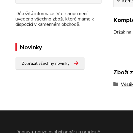
Kompl
Důležitá informace: V e-shopu není
uvedeno všechno zboží, které máme k
Komple
dispozici v kamenném obchodě.
Držák na 
Novinky
Zobrazit všechny novinky
Zboží 
Věšák
Doprava: pouze osobní odběr na prodejně