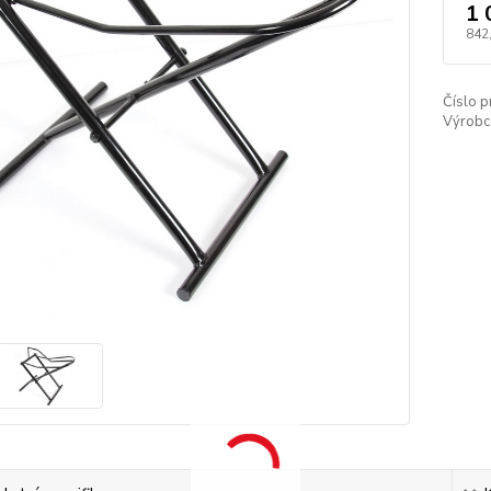
1 
842
Číslo p
Výrobc