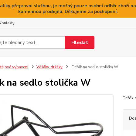
alíky přepravní službou, je možný pouze osobní odběr zboží na
kamennou prodejnu. Děkujeme za pochopení.
Kontakty
Hledat
tájové vybavení
Věšáky, držáky
Držák na sedlo stolička W
k na sedlo stolička W
Držák 
Dos