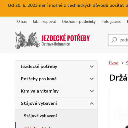
Od 29. 6. 2023 není možné z technických důvodů posílat b
O nás
Jak nakupovat
Obchodní podmínky
Fotogalerie
Úvod
S
Jezdecké potřeby
Držá
Potřeby pro koně
Krmiva a vitamíny
Stájové vybavení
Stájové vybavení