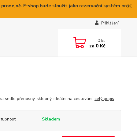
 prodejně. E-shop bude sloužit jako rezervační systém pro
Přihlášení
0
ks
za
0 Kč
na sedlo přenosný, sklopný, ideální na cestování.
celý popis
tupnost
Skladem