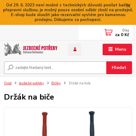
Od 29. 6. 2023 není možné z technických důvodů posílat balíky
přepravní službou, je možný pouze osobní odběr zboží na prodejně.
E-shop bude sloužit jako rezervační systém pro kamennou
prodejnu. Děkujeme za pochopení.
0
ks
za
0 Kč
Menu
Hledat
Úvod
Jezdecké potřeby
Bičíky
Držák na biče
Držák na biče