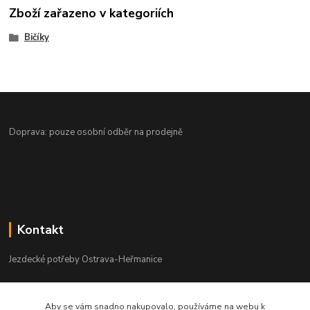
Zboží zařazeno v kategoriích
Bičíky
Doprava: pouze osobní odběr na prodejně
Kontakt
Jezdecké potřeby Ostrava-Heřmanice
596 236 147
Aby se vám snadno nakupovalo, používáme na webu k
Po-Pá 9:30 - 17:30