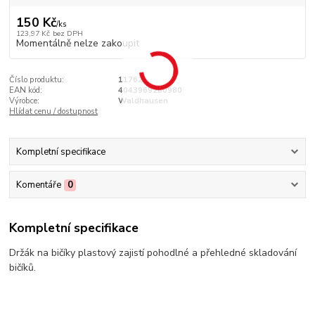
150 Kč
/
ks
123,97 Kč
bez DPH
Momentálně nelze zakoupit
Číslo produktu:
11762
EAN kód:
4043969280980
Výrobce:
Waldhausen
Hlídat cenu / dostupnost
Kompletní specifikace
Komentáře
0
Kompletní specifikace
Držák na bičíky plastový zajistí pohodlné a přehledné skladování
bičíků.