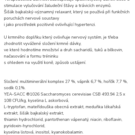
stimulace vylučování žaludeční šťávy a trávicích enzymů.
Šišák bajkalský-významný relaxant, který se používá při funkčních
poruchách nervové soustavy
i jako prostředek pozitivně ovlivňující hypertenzi.
U krmného doplňku který ovlivňuje nervový systém, je třeba
zhodnotit vyvážené složení krmné dávky,
ve které hodnotíme množství a druh sacharidů, tuků a bílkovin,
načasování a formu tréninku
s ohledem na využití koně, způsob ustájení.
Složení: multiminerální komplex 27 %, vápník 6,7 %, hořčík 7,7 %,
sodík 0,1%.
YEA-SACC ®1026 Saccharomyces cerevisiae CSB 493.94 2,5 x
108 CFU/kg, kyselina L askorbová,
L-tryptofan, mateřídouška obecná extrakt, meduňka lékařská
extrakt, šišák bajkalský extrakt,
thiamin hydrochlorid, pantothenan vápenatý, niacin, riboflavin,
pyridoxin-hyrochlorid,
kyselina listová, inositol, kyanokobalamin.