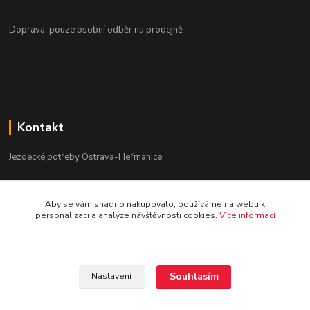
Doprava: pouze osobní odběr na prodejně
Kontakt
Jezdecké potřeby Ostrava-Heřmanice
596 236 147
Aby se vám snadno nakupovalo, používáme na webu k
Po-Pá 9:30 - 17:30
personalizaci a analýze návštěvnosti cookies.
Více informací
info@jpostrava.cz
Souhlasím
Nastavení