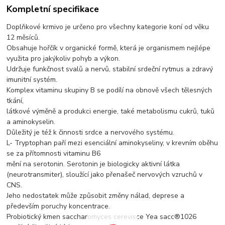
Kompletní specifikace
Doplňkové krmivo je určeno pro všechny kategorie koní od věku
12 měsíců.
Obsahuje hořčík v organické formě, která je organismem nejlépe
využita pro jakýkoliv pohyb a výkon.
Udržuje funkčnost svalů a nervů, stabilní srdeční rytmus a zdravý
imunitní systém.
Komplex vitaminu skupiny B se podílí na obnově všech tělesných
tkání,
látkové výměně a produkci energie, také metabolismu cukrů, tuků
a aminokyselin.
Důležitý je též k činnosti srdce a nervového systému.
L- Tryptophan paří mezi esenciální aminokyseliny, v krevním oběhu
se za přítomnosti vitaminu B6
mění na serotonin. Serotonin je biologicky aktivní látka
(neurotransmiter), sloužící jako přenašeč nervových vzruchů v
CNS.
Jeho nedostatek může způsobit změny nálad, deprese a
především poruchy koncentrace.
Probiotický kmen saccharomyces cerevisce Yea sacc®1026