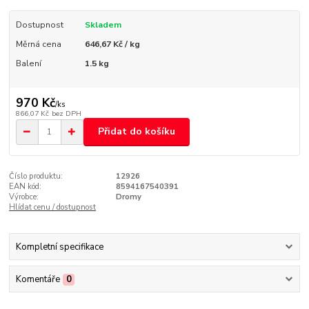
Dostupnost
Skladem
Měrná cena
646,67 Kč / kg
Balení
1.5 kg
970 Kč
/
ks
866,07 Kč
bez DPH
Přidat do košíku
Číslo produktu:
12926
EAN kód:
8594167540391
Výrobce:
Dromy
Hlídat cenu / dostupnost
Kompletní specifikace
Komentáře
0