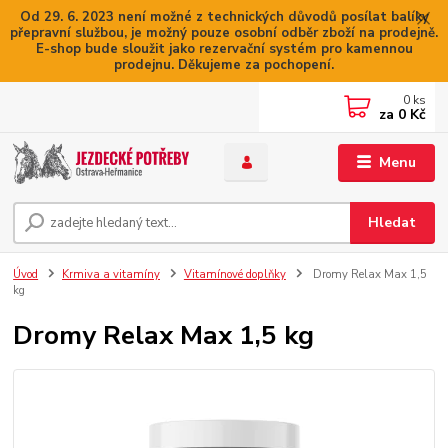
Od 29. 6. 2023 není možné z technických důvodů posílat balíky
přepravní službou, je možný pouze osobní odběr zboží na prodejně.
E-shop bude sloužit jako rezervační systém pro kamennou
prodejnu. Děkujeme za pochopení.
0
ks
za
0 Kč
Menu
Hledat
Úvod
Krmiva a vitamíny
Vitamínové doplňky
Dromy Relax Max 1,5
kg
Dromy Relax Max 1,5 kg