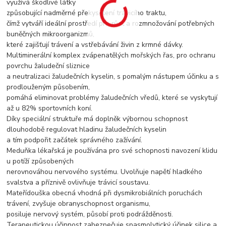
využívá škodlivé látky
způsobující nadměrné překyselení trávicího traktu,
čímž vytváří ideální prostředí pro růst a rozmnožování potřebných
buněčných mikroorganizmů,
které zajišťují trávení a vstřebávání živin z krmné dávky.
Multiminerální komplex zvápenatělých mořských řas, pro ochranu
povrchu žaludeční sliznice
a neutralizaci žaludečních kyselin, s pomalým nástupem účinku a s
prodlouženým působením,
pomáhá eliminovat problémy žaludečních vředů, které se vyskytují
až u 82% sportovních koní.
Díky speciální struktuře má doplněk výbornou schopnost
dlouhodobě regulovat hladinu žaludečních kyselin
a tím podpořit začátek správného zažívání.
Meduňka lékařská je používána pro své schopnosti navození klidu
u potíží způsobených
nerovnováhou nervového systému. Uvolňuje napětí hladkého
svalstva a příznivě ovlivňuje trávicí soustavu.
Mateřídouška obecná vhodná při dysmikrobiálních poruchách
trávení, zvyšuje obranyschopnost organismu,
posiluje nervový systém, působí proti podrážděnosti.
Terapeutickou účinnost zabezpečuje spasmolytický účinek silice a