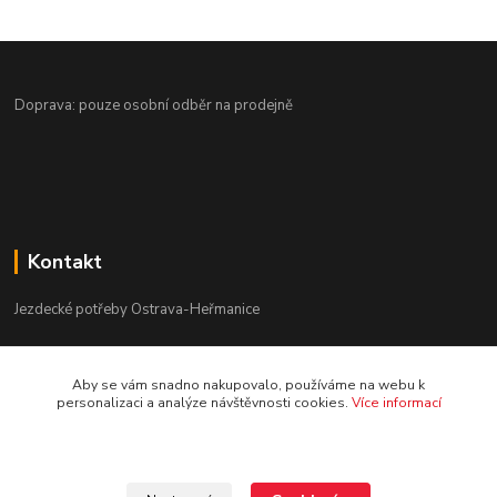
Doprava: pouze osobní odběr na prodejně
Kontakt
Jezdecké potřeby Ostrava-Heřmanice
596 236 147
Aby se vám snadno nakupovalo, používáme na webu k
Po-Pá 9:30 - 17:30
personalizaci a analýze návštěvnosti cookies.
Více informací
info@jpostrava.cz