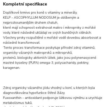
Kompletní specifikace
Doplňkové krmivo pro koně s vitaminy a minerály.
KELP - ASCOPHYLLUM NODOSUM je oblíbeným a
nejprozkoumanějším druhem chaluh,
které mají schopnost extrahovat makro i mikroprvky z mořské
vody, které následně ukládají ve svých buněčných stěnách.
Všechny prvky rozpuštěné v mořské vodě dovedou absorbovat a
následně transformovat.
Tento proces transformace poskytuje přírodní zdroj vitaminů,
organicky vázaných makroprvků a mikroprvků,
proteinů, biologicky aktivních látek, jako jsou polynenasycené
mastné kyseliny (PUFA) omega-3, polysacharidy, pektiny,
karagenan.
Zdroj organicky vázaného jódu vhodný u koní, u kterých byla
diagnostikována hypofunkce štítné žlázy.
Fuxoxanthin - antioxidant podporuje látkovou výměnu a urychluje
metabolismus tuků,