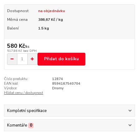
Dostupnost
na objednávku
Měrná cena
386,67 Kč / kg
Balení
1.5 kg
580 Kč
/
ks
517,86 Kč
bez DPH
Přidat do košíku
Číslo produktu:
12874
EAN kód:
8594167540704
Výrobce:
Dromy
Hlídat cenu / dostupnost
Kompletní specifikace
Komentáře
0