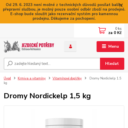
Od 29. 6. 2023 není možné z technických důvodů posílat balíky
přepravní službou, je možný pouze osobní odběr zboží na prodejně.
E-shop bude sloužit jako rezervační systém pro kamennou
prodejnu. Děkujeme za pochopení.
0
ks
za
0 Kč
Menu
Hledat
Úvod
Krmiva a vitamíny
Vitamínové doplňky
Dromy Nordickelp 1,5
kg
Dromy Nordickelp 1,5 kg