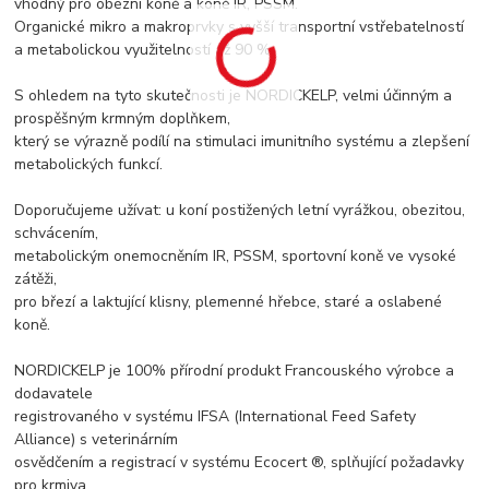
vhodný pro obézní koně a koně IR, PSSM.
Organické mikro a makroprvky s vyšší transportní vstřebatelností
a metabolickou využitelností až 90 %.
S ohledem na tyto skutečnosti je NORDICKELP, velmi účinným a
prospěšným krmným doplňkem,
který se výrazně podílí na stimulaci imunitního systému a zlepšení
metabolických funkcí.
Doporučujeme užívat: u koní postižených letní vyrážkou, obezitou,
schvácením,
metabolickým onemocněním IR, PSSM, sportovní koně ve vysoké
zátěži,
pro březí a laktující klisny, plemenné hřebce, staré a oslabené
koně.
NORDICKELP je 100% přírodní produkt Francouského výrobce a
dodavatele
registrovaného v systému IFSA (International Feed Safety
Alliance) s veterinárním
osvědčením a registrací v systému Ecocert ®, splňující požadavky
pro krmiva