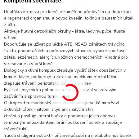
Kompletní specifikace
Doplňkové krmivo pro koně je zaměřeno především na detoxikaci
a regeneraci organismu a odvod kyselin, toxinů a balastních látek
z těla.
Aktivuje hlavní detoxikační okruhy - játra, ledviny, plíce, tlusté
střevo.
Doporučuje se užívat po léčbě ATB, NSAD, zánětech trávicího
traktu, pooperačních a poúrazových stavech, vysoké sportovní
zátěži, ekzémech, alergiích, kožních onemocněních. Vhodné pro
stresované a starší koně.
Biologicky aktivní komplex zlepšuje využití látek obsažených v
krmné dávce, podporuje a zkracuje medikamentózní léčbu,
zlepšuje trávení, peristaltiku žaludku a střev.
Fyzická i psychická pohoda koně úzce souvisí se zdravým
zažíváním a správnou funkcí jater.
Ostropestřec mariánský extrakt - obsahuje velké množství
aktivních látek - silybin, silydianin, silychristin,
chrání a posiluje jaterní buňky a podporuje jejich obnovu.
Je mocným antioxidantem, brání poškození buněk a zlepšuje
trávení tuků.
Yucca shidigera extrakt - příznivě působí na metabolismus buněk