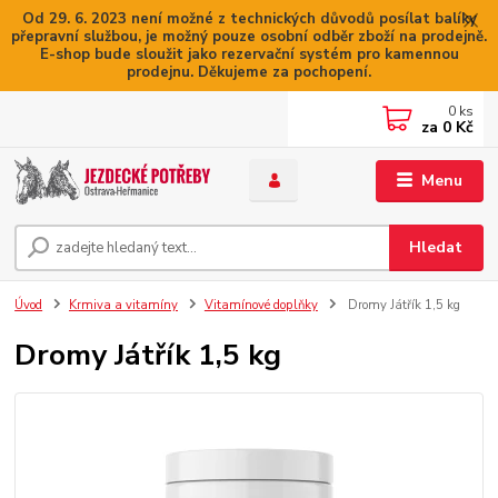
Od 29. 6. 2023 není možné z technických důvodů posílat balíky
přepravní službou, je možný pouze osobní odběr zboží na prodejně.
E-shop bude sloužit jako rezervační systém pro kamennou
prodejnu. Děkujeme za pochopení.
0
ks
za
0 Kč
Menu
Hledat
Úvod
Krmiva a vitamíny
Vitamínové doplňky
Dromy Játřík 1,5 kg
Dromy Játřík 1,5 kg