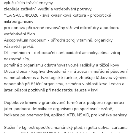
vylučujících trávící enzymy,
zlepšuje zažívání, využití a vstřebávání potravy.
YEA SACC ®1026 - živá kvasinková kultura - probiotické
mikroorganismy
pro obnovu přirozené rovnováhy střevní mikroflóry a podporu
vstřebávání živin.
Ascophyllum nodosum - přírodní zdroj vitaminů, organicky
vázaných prvků.
DL- methionin - detoxikační i antioxidační aminokyselina, zdroj
nezbytné síry,
pomáhá z organismu odstraňovat volné radikály a těžké kovy.
Urtica dioica - Kopřiva dvoudomá - má zcela mimořádné působení
na metabolizmus a fyziologické funkce, zlepšuje látkovou výměnu,
napomáhá při čištění organismu, zejména v oblasti krve, ledvin a
jater, působí pozitivně při nedostatku železa v krvi.
Doplňkové krmivo v granulované formě pro: podporu regeneraci
jater, podpora detoxikace organismu po sportovní sezóně,
indikace po onemocnění, aplikaci ATB, NSAID, pro koňské seniory
Složení v kg: ostropestřec mariánský plod, nigella sativa, curcuma