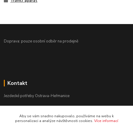
Trávicí aparát
Doprava: pouze osobní odběr na prodejně
Kontakt
Jezdecké potřeby Ostrava-Heřmanice
596 236 147
Aby se vám snadno nakupovalo, používáme na webu k
Po-Pá 9:30 - 17:30
personalizaci a analýze návštěvnosti cookies.
Více informací
info@jpostrava.cz