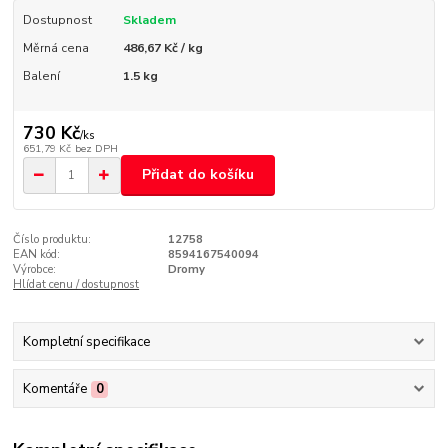
Dostupnost
Skladem
Měrná cena
486,67 Kč / kg
Balení
1.5 kg
730 Kč
/
ks
651,79 Kč
bez DPH
Přidat do košíku
Číslo produktu:
12758
EAN kód:
8594167540094
Výrobce:
Dromy
Hlídat cenu / dostupnost
Kompletní specifikace
Komentáře
0