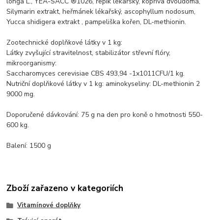
longa L., YEA-SACC ®1026, řepík lékařský, kopřiva dvoudomá,
Silymarin extrakt, heřmánek lékařský, ascophyllum nodosum,
Yucca shidigera extrakt , pampeliška kořen, DL-methionin.
Zootechnické doplňkové látky v 1 kg:
Látky zvyšující stravitelnost, stabilizátor střevní flóry,
mikroorganismy:
Saccharomyces cerevisiae CBS 493,94 -1x1011CFU/1 kg.
Nutriční doplňkové látky v 1 kg: aminokyseliny: DL-methionin 2
9000 mg.
Doporučené dávkování: 75 g na den pro koně o hmotnosti 550-
600 kg.
Balení: 1500 g
Zboží zařazeno v kategoriích
Vitamínové doplňky