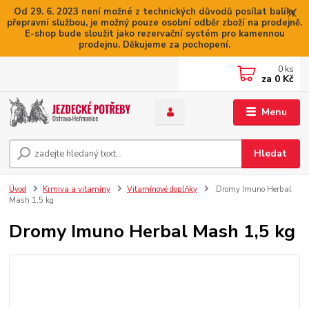
Od 29. 6. 2023 není možné z technických důvodů posílat balíky
přepravní službou, je možný pouze osobní odběr zboží na prodejně.
E-shop bude sloužit jako rezervační systém pro kamennou
prodejnu. Děkujeme za pochopení.
0
ks
za
0 Kč
Menu
Hledat
Úvod
Krmiva a vitamíny
Vitamínové doplňky
Dromy Imuno Herbal
Mash 1,5 kg
Dromy Imuno Herbal Mash 1,5 kg