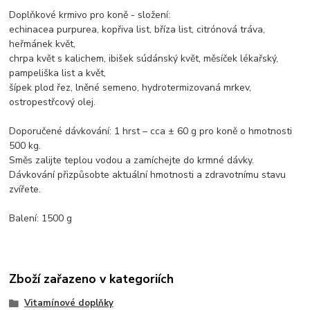
Doplňkové krmivo pro koně - složení:
echinacea purpurea, kopřiva list, bříza list, citrónová tráva,
heřmánek květ,
chrpa květ s kalichem, ibišek súdánský květ, měsíček lékařský,
pampeliška list a květ,
šípek plod řez, lněné semeno, hydrotermizovaná mrkev,
ostropestřcový olej.
Doporučené dávkování: 1 hrst – cca ± 60 g pro koně o hmotnosti
500 kg.
Směs zalijte teplou vodou a zamíchejte do krmné dávky.
Dávkování přizpůsobte aktuální hmotnosti a zdravotnímu stavu
zvířete.
Balení: 1500 g
Zboží zařazeno v kategoriích
Vitamínové doplňky