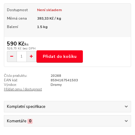
Dostupnost
Není skladem
Měrná cena
393,33 Kč / kg
Balení
1.5 kg
590 Kč
/
ks
526,79 Kč
bez DPH
Přidat do košíku
Číslo produktu:
20268
EAN kód:
8594167541503
Výrobce:
Dromy
Hlídat cenu / dostupnost
Kompletní specifikace
Komentáře
0