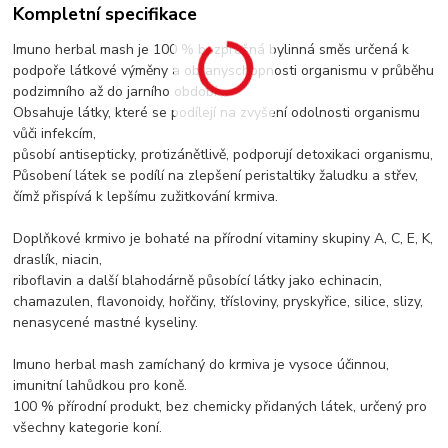
Kompletní specifikace
Imuno herbal mash je 100 % bezprašná bylinná směs určená k
podpoře látkové výměny a obranyschopnosti organismu v průběhu
podzimního až do jarního období.
Obsahuje látky, které se podílejí na zvyšení odolnosti organismu
vůči infekcím,
působí antisepticky, protizánětlivě, podporují detoxikaci organismu,
Působení látek se podílí na zlepšení peristaltiky žaludku a střev,
čímž přispívá k lepšímu zužitkování krmiva.
Doplňkové krmivo je bohaté na přírodní vitaminy skupiny A, C, E, K,
draslík, niacin,
riboflavin a další blahodárně působící látky jako echinacin,
chamazulen, flavonoidy, hořčiny, třísloviny, pryskyřice, silice, slizy,
nenasycené mastné kyseliny.
Imuno herbal mash zamíchaný do krmiva je vysoce účinnou,
imunitní lahůdkou pro koně.
100 % přírodní produkt, bez chemicky přidaných látek, určený pro
všechny kategorie koní.