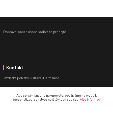
Doprava: pouze osobní odběr na prodejně
Kontakt
Jezdecké potřeby Ostrava-Heřmanice
596 236 147
Aby se vám snadno nakupovalo, používáme na webu k
Po-Pá 9:30 - 17:30
personalizaci a analýze návštěvnosti cookies.
Více informací
info@jpostrava.cz