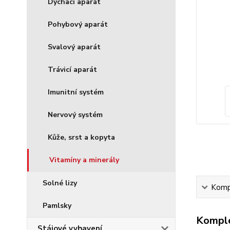
Dýchací aparát
Pohybový aparát
Svalový aparát
Trávicí aparát
Imunitní systém
Nervový systém
Kůže, srst a kopyta
Vitamíny a minerály
Solné lizy
Kompl
Pamlsky
Komple
Stájové vybavení