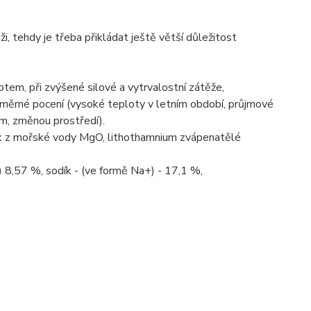
i, tehdy je třeba přikládat ještě větší důležitost
tem, při zvýšené silové a vytrvalostní zátěže,
adměrné pocení (vysoké teploty v letním období, průjmové
m, změnou prostředí).
 hořčík z mořské vody MgO, lithothamnium zvápenatělé
+) 8,57 %, sodík - (ve formě Na+) - 17,1 %,