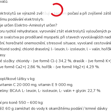
svalů.
ektrolytů se výrazně zvětšují v teplém počasí a při zvýšené zátěž
ému podávání elektrolytu.
je určen Elektro-Aminolyt určen?
ru rychlé rehydratace, vyrovnání ztát elektrolytů vyloučených po
e svalstva po prodělané myopatii, při stavech vyvolávajících n
í, horečnaté onemocnění, stresové situace, vyvolané cestování
chlorid sodný, chlorid draselný, l- leucin, l- izoleucin, l – valin,
asy.
é složky: chloridy - (ve formě Cl–) 34,2 %, draslík - (ve formě K
(ve formě Ca2+) 2,86 %, hořčík - (ve formě Mg2+) 4,29 %.
doplňkové látky v kg:
 vitamin C 20 000 mg, vitamin E 9 000 mg.
liny: BCAA L- leucin, L- isoleucin, L- valin + glycin: 22,7 %.
í pro koně 550 – 600 kg:
těž: 60 g zamíchat do vody k okamžitému podání / krmné dávky