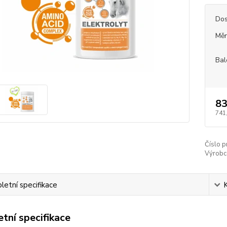
Dos
Měr
Bal
83
741
Číslo p
Výrobc
etní specifikace
tní specifikace