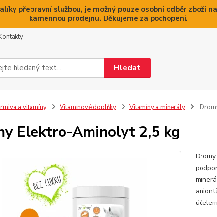
alíky přepravní službou, je možný pouze osobní odběr zboží na
kamennou prodejnu. Děkujeme za pochopení.
Kontakty
Hledat
rmiva a vitamíny
Vitamínové doplňky
Vitamíny a minerály
Dromy 
y Elektro-Aminolyt 2,5 kg
Dromy 
podpor
minerál
aniont
účelem