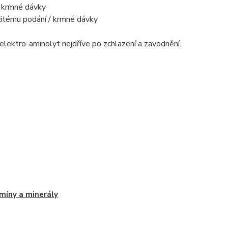
/ krmné dávky
itému podání / krmné dávky
lektro-aminolyt nejdříve po zchlazení a zavodnění.
míny a minerály