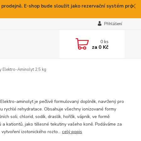
 prodejně. E-shop bude sloužit jako rezervační systém pro
Přihlášení
0
ks
za
0 Kč
Elektro-Aminolyt 2,5 kg
Elektro-aminolyt je pečlivě formulovaný doplněk, navržený pro
u rychlé rehydratace. Obsahuje všechny ionizované formy
ních soli, chlorid, sodík, draslík, hořčík, vápník, ve formě
ů a kationtů, jako tělesné tekutiny vašeho koně. Podáváme za
 vytvoření izotonického rozto...
celý popis