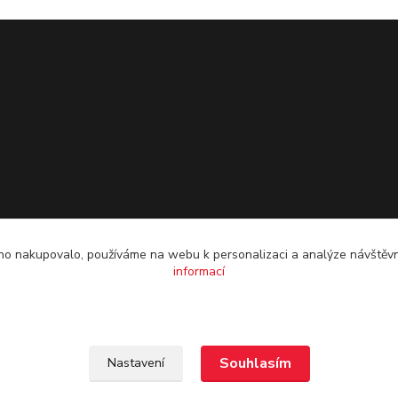
o nakupovalo, používáme na webu k personalizaci a analýze návštěvn
informací
Souhlasím
Nastavení