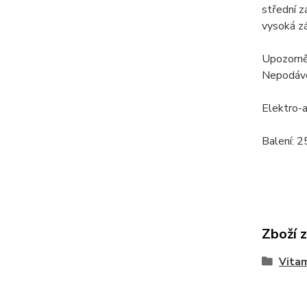
střední z
vysoká z
Upozorněn
Nepodávej
Elektro-a
Balení: 
Zboží 
Vitam