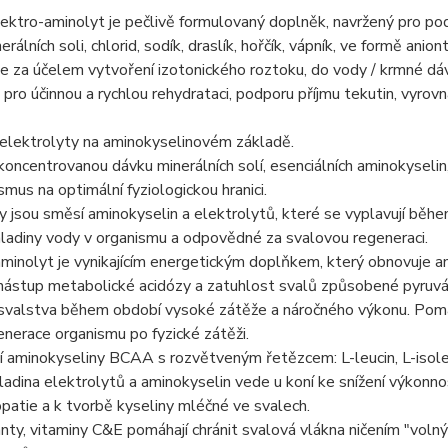
ktro-aminolyt je pečlivě formulovaný doplněk, navržený pro po
erálních soli, chlorid, sodík, draslík, hořčík, vápník, ve formě ani
za účelem vytvoření izotonického roztoku, do vody / krmné dávk
pro účinnou a rychlou rehydrataci, podporu příjmu tekutin, vyrov
 elektrolyty na aminokyselinovém základě.
koncentrovanou dávku minerálních solí, esenciálních aminokyselin
mus na optimální fyziologickou hranici.
 jsou směsí aminokyselin a elektrolytů, které se vyplavují běhe
ladiny vody v organismu a odpovědné za svalovou regeneraci.
minolyt je vynikajícím energetickým doplňkem, který obnovuje a
nástup metabolické acidózy a zatuhlost svalů způsobené pyruvá
 svalstva během období vysoké zátěže a náročného výkonu. Pomáh
nerace organismu po fyzické zátěži.
í aminokyseliny BCAA s rozvětveným řetězcem: L-leucin, L-isole
ladina elektrolytů a aminokyselin vede u koní ke snížení výkon
patie a k tvorbě kyseliny mléčné ve svalech.
nty, vitaminy C&E pomáhají chránit svalová vlákna ničením "volnýc