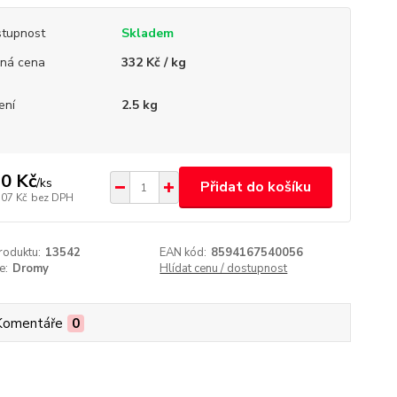
tupnost
Skladem
ná cena
332 Kč / kg
ení
2.5 kg
0 Kč
/
ks
Přidat do košíku
,07 Kč
bez DPH
roduktu:
13542
EAN kód:
8594167540056
e:
Dromy
Hlídat cenu / dostupnost
Komentáře
0