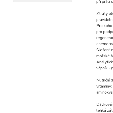
při práci 
Ztráty el
pravideln
Pro koho 
pro podpo
regenerac
onemocněn
Složení: 
mořské ř
Analytick
vápník - 
Nutriční 
vitaminy:
aminokyse
Dávkován
lehká zá