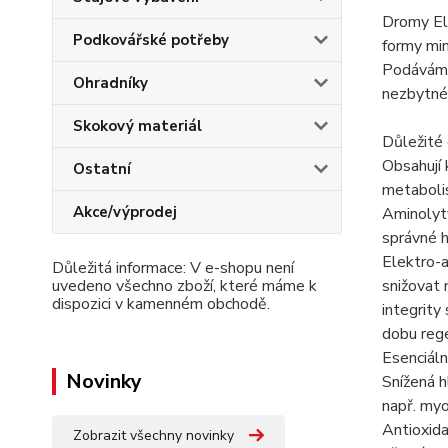
Dromy Ele
Podkovářské potřeby
formy min
Podáváme 
Ohradníky
nezbytné 
Skokový materiál
Důležité
Obsahují 
Ostatní
metabolis
Akce/výprodej
Aminolyty
správné h
Elektro-a
Důležitá informace: V e-shopu není
uvedeno všechno zboží, které máme k
snižovat 
dispozici v kamenném obchodě.
integrity
dobu rege
Esenciáln
Novinky
Snížená h
např. myo
Antioxida
Zobrazit všechny novinky