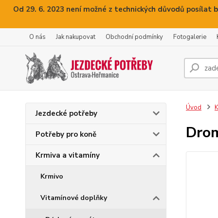
Od 29. 6. 2023 není možné z technických důvodů posílat b
O nás
Jak nakupovat
Obchodní podmínky
Fotogalerie
Úvod
K
Jezdecké potřeby
Drom
Potřeby pro koně
Krmiva a vitamíny
Krmivo
Vitamínové doplňky