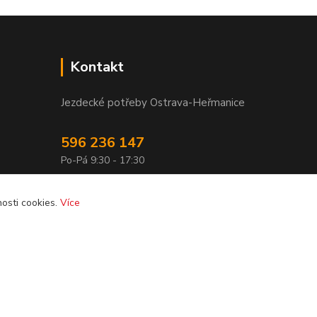
Kontakt
Jezdecké potřeby Ostrava-Heřmanice
596 236 147
Po-Pá 9:30 - 17:30
info@jpostrava.cz
osti cookies.
Více
Vytvořeno na
Eshop-rychle.cz