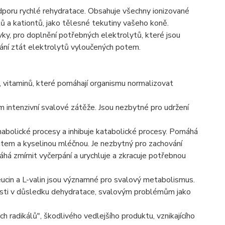
dporu rychlé rehydratace. Obsahuje všechny ionizované
ontů a kationtů, jako tělesné tekutiny vašeho koně.
y, pro doplnění potřebných elektrolytů, které jsou
nání ztát elektrolytů vyloučených potem.
, vitaminů, které pomáhají organismu normalizovat
m intenzivní svalové zátěže. Jsou nezbytné pro udržení
nabolické procesy a inhibuje katabolické procesy. Pomáhá
tem a kyselinou mléčnou. Je nezbytný pro zachování
á zmírnit vyčerpání a urychluje a zkracuje potřebnou
ucin a L-valin jsou významné pro svalový metabolismus.
nosti v důsledku dehydratace, svalovým problémům jako
h radikálů", škodlivého vedlejšího produktu, vznikajícího