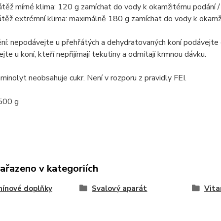
átěž mírné klima: 120 g zamíchat do vody k okamžitému podání 
átěž extrémní klima: maximálně 180 g zamíchat do vody k okamž
í: nepodávejte u přehřátých a dehydratovaných koní podávejte e
te u koní, kteří nepřijímají tekutiny a odmítají krmnou dávku.
minolyt neobsahuje cukr. Není v rozporu z pravidly FEI.
2500 g
zařazeno v kategoriích
ínové doplňky
Svalový aparát
Vita