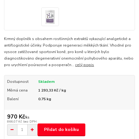
Krmný doplněk s obsahem rostlinných extraktů vykazující analgetické a
antiflogistické účinky. Podporuje regeneraci měkkých tkání. Vhodné pro
vysoce zatěžované sportovní koně, pro koně u kterých bylo
diagnostikováno degenerativní onemocnění pohybového aparátu, nebo
pro urychlení poúrazové a pooperačn...
celý popis
Dostupnost
Skladem
Měrná cena
1 293,33 Kč / kg
Balení
0.75 kg
970 Kč
/
ks
866,07 Kč
bez DPH
Přidat do košíku