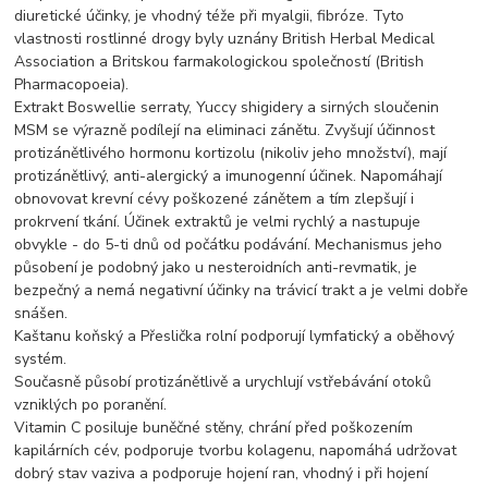
diuretické účinky, je vhodný téže při myalgii, fibróze. Tyto
vlastnosti rostlinné drogy byly uznány British Herbal Medical
Association a Britskou farmakologickou společností (British
Pharmacopoeia).
Extrakt Boswellie serraty, Yuccy shigidery a sirných sloučenin
MSM se výrazně podílejí na eliminaci zánětu. Zvyšují účinnost
protizánětlivého hormonu kortizolu (nikoliv jeho množství), mají
protizánětlivý, anti-alergický a imunogenní účinek. Napomáhají
obnovovat krevní cévy poškozené zánětem a tím zlepšují i
prokrvení tkání. Účinek extraktů je velmi rychlý a nastupuje
obvykle - do 5-ti dnů od počátku podávání. Mechanismus jeho
působení je podobný jako u nesteroidních anti-revmatik, je
bezpečný a nemá negativní účinky na trávicí trakt a je velmi dobře
snášen.
Kaštanu koňský a Přeslička rolní podporují lymfatický a oběhový
systém.
Současně působí protizánětlivě a urychlují vstřebávání otoků
vzniklých po poranění.
Vitamin C posiluje buněčné stěny, chrání před poškozením
kapilárních cév, podporuje tvorbu kolagenu, napomáhá udržovat
dobrý stav vaziva a podporuje hojení ran, vhodný i při hojení