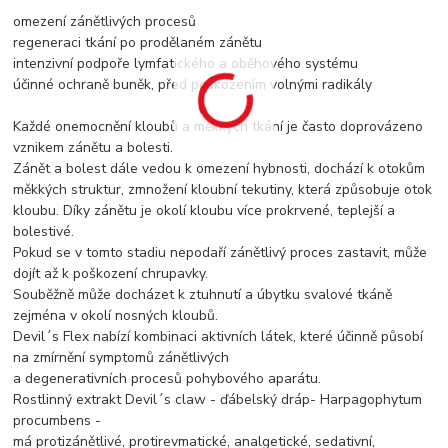
omezení zánětlivých procesů
regeneraci tkání po prodělaném zánětu
intenzivní podpoře lymfatického a oběhového systému
účinné ochraně buněk, před poškozením volnými radikály
Každé onemocnění kloubů a měkkých tkání je často doprovázeno
vznikem zánětu a bolesti.
Zánět a bolest dále vedou k omezení hybnosti, dochází k otokům
měkkých struktur, zmnožení kloubní tekutiny, která způsobuje otok
kloubu. Díky zánětu je okolí kloubu více prokrvené, teplejší a
bolestivé.
Pokud se v tomto stadiu nepodaří zánětlivý proces zastavit, může
dojít až k poškození chrupavky.
Souběžně může docházet k ztuhnutí a úbytku svalové tkáně
zejména v okolí nosných kloubů.
Devil´s Flex nabízí kombinaci aktivních látek, které účinně působí
na zmírnění symptomů zánětlivých
a degenerativních procesů pohybového aparátu.
Rostlinný extrakt Devil´s claw - ďábelský dráp- Harpagophytum
procumbens -
má protizánětlivé, protirevmatické, analgetické, sedativní,