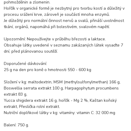
pohmožděnin a zlomenin.
Hořčík v organické formě je nezbytný pro tvorbu kostí a důležitý v
procesu srážení krve, zároveň je součástí mnoha enzymů.
Je důležitý pro normální činnost nervů a svalů, přináší uvolněnost
tkání, orgánů, napomáhá při bolestivém, svalovém napětí.
Upozornění: Nepoužívejte v průběhu březosti a laktace.
Obsahuje látky uvedené v seznamu zakázaných látek vysaďte 7
dní, před plánovanou soutěží.
Doporučené dávkování:
25 g na den pro koně o hmotnosti 550 - 600 kg
Složení v kg: maltodextrin, MSM (methylsulfonylmethan) 166 g,
Boswellia serrata extrakt 100 g, Harpagophytum procumbens
extrakt 83 g,
Yucca shigidera extrakt 16 g, hořčík - Mg 2 %, Kaštan koňský
extrakt, Přeslička rolní extrakt.
Nutriční doplňkové látky v kg: vitamíny: vitamin C: 32 000 mg
Balení: 750 g.