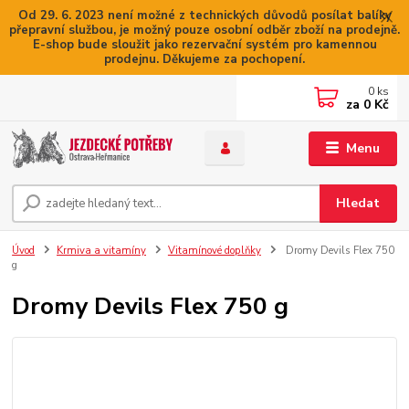
Od 29. 6. 2023 není možné z technických důvodů posílat balíky
přepravní službou, je možný pouze osobní odběr zboží na prodejně.
E-shop bude sloužit jako rezervační systém pro kamennou
prodejnu. Děkujeme za pochopení.
0
ks
za
0 Kč
Menu
Hledat
Úvod
Krmiva a vitamíny
Vitamínové doplňky
Dromy Devils Flex 750
g
Dromy Devils Flex 750 g