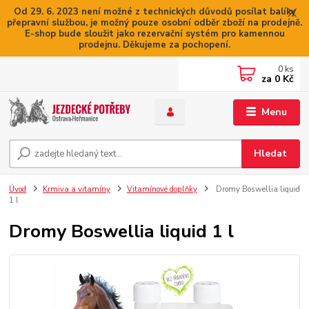
Od 29. 6. 2023 není možné z technických důvodů posílat balíky
přepravní službou, je možný pouze osobní odběr zboží na prodejně.
E-shop bude sloužit jako rezervační systém pro kamennou
prodejnu. Děkujeme za pochopení.
0
ks
za
0 Kč
Menu
Hledat
Úvod
Krmiva a vitamíny
Vitamínové doplňky
Dromy Boswellia liquid
1 l
Dromy Boswellia liquid 1 l