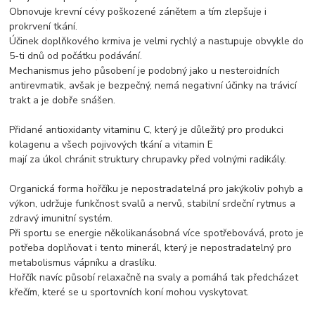
Obnovuje krevní cévy poškozené zánětem a tím zlepšuje i
prokrvení tkání.
Účinek doplňkového krmiva je velmi rychlý a nastupuje obvykle do
5-ti dnů od počátku podávání.
Mechanismus jeho působení je podobný jako u nesteroidních
antirevmatik, avšak je bezpečný, nemá negativní účinky na trávicí
trakt a je dobře snášen.
Přidané antioxidanty vitaminu C, který je důležitý pro produkci
kolagenu a všech pojivových tkání a vitamin E
mají za úkol chránit struktury chrupavky před volnými radikály.
Organická forma hořčíku je nepostradatelná pro jakýkoliv pohyb a
výkon, udržuje funkčnost svalů a nervů, stabilní srdeční rytmus a
zdravý imunitní systém.
Při sportu se energie několikanásobná více spotřebovává, proto je
potřeba doplňovat i tento minerál, který je nepostradatelný pro
metabolismus vápníku a draslíku.
Hořčík navíc působí relaxačně na svaly a pomáhá tak předcházet
křečím, které se u sportovních koní mohou vyskytovat.