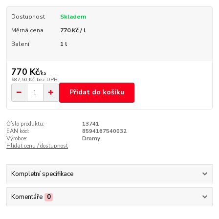
Dostupnost
Skladem
Měrná cena
770 Kč / l
Balení
1 l
770 Kč
/
ks
687,50 Kč
bez DPH
Přidat do košíku
Číslo produktu:
13741
EAN kód:
8594167540032
Výrobce:
Dromy
Hlídat cenu / dostupnost
Kompletní specifikace
Komentáře
0