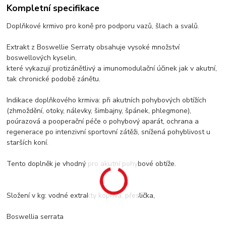
Kompletní specifikace
Doplňkové krmivo pro koně pro podporu vazů, šlach a svalů.
Extrakt z Boswellie Serraty obsahuje vysoké množství
boswellových kyselin,
které vykazují protizánětlivý a imunomodulační účinek jak v akutní,
tak chronické podobě zánětu.
Indikace doplňkového krmiva: při akutních pohybových obtížích
(zhmoždění, otoky, nálevky, šimbajny, špánek, phlegmone),
poúrazová a pooperační péče o pohybový aparát, ochrana a
regenerace po intenzivní sportovní zátěži, snížená pohyblivost u
starších koní.
Tento doplněk je vhodný pro akutní pohybové obtíže.
Složení v kg: vodné extrakty kopřiva, přeslička,
Boswellia serrata