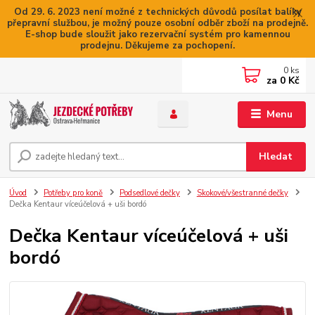
Od 29. 6. 2023 není možné z technických důvodů posílat balíky
přepravní službou, je možný pouze osobní odběr zboží na prodejně.
E-shop bude sloužit jako rezervační systém pro kamennou
prodejnu. Děkujeme za pochopení.
0
ks
za
0 Kč
Menu
Hledat
Úvod
Potřeby pro koně
Podsedlové dečky
Skokové/všestranné dečky
Dečka Kentaur víceúčelová + uši bordó
Dečka Kentaur víceúčelová + uši
bordó