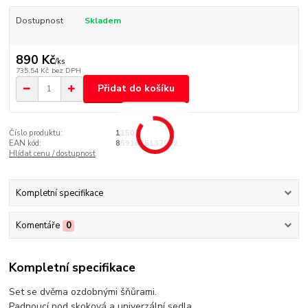
Dostupnost
Skladem
890 Kč
/
ks
735,54 Kč
bez DPH
Přidat do košíku
Číslo produktu:
11502
EAN kód:
8591825137962
Hlídat cenu / dostupnost
Kompletní specifikace
Komentáře
0
Kompletní specifikace
Set se dvěma ozdobnými šňůrami.
Padnoucí pod skoková a univerzální sedla.