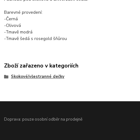
Barevné provedení:
-Černá
-Olivová
-Tmavě modrá
-Tmavě šedá s rosegold šňůrou
Zboží zařazeno v kategoriích
Skokové/všestranné dečky
Doprava: pouze osobní odběr na prodejně