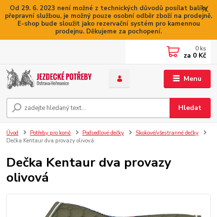
Od 29. 6. 2023 není možné z technických důvodů posílat balíky
přepravní službou, je možný pouze osobní odběr zboží na prodejně.
E-shop bude sloužit jako rezervační systém pro kamennou
prodejnu. Děkujeme za pochopení.
0
ks
za
0 Kč
Menu
Hledat
Úvod
Potřeby pro koně
Podsedlové dečky
Skokové/všestranné dečky
Dečka Kentaur dva provazy olivová
Dečka Kentaur dva provazy
olivová