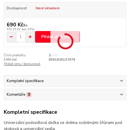
Dostupnost
Není skladem
690 Kč
/
ks
570,25 Kč
bez DPH
Přidat do košíku
Číslo produktu:
24465
EAN kód:
8591825137979
Hlídat cenu / dostupnost
Kompletní specifikace
Komentáře
0
Kompletní specifikace
Univerzální podsedlová dečka se dvěma ozdobnými šňůrami pod
skoková a univerzální sedla.