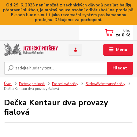
Od 29. 6. 2023 není možné z technických důvodů posílat balíky
přepravní službou, je možný pouze osobní odběr zboží na prodejně.
E-shop bude sloužit jako rezervační systém pro kamennou
prodejnu. Děkujeme za pochopení.
0
ks
za
0 Kč
Menu
Hledat
Úvod
Potřeby pro koně
Podsedlové dečky
Skokové/všestranné dečky
Dečka Kentaur dva provazy fialová
Dečka Kentaur dva provazy
fialová