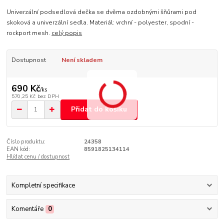
Univerzální podsedlová dečka se dvěma ozdobnými šňůrami pod
skoková a univerzální sedla. Materiál: vrchní - polyester, spodní -
rockport mesh.
celý popis
Dostupnost
Není skladem
690 Kč
/
ks
570,25 Kč
bez DPH
Přidat do košíku
Číslo produktu:
24358
EAN kód:
8591825134114
Hlídat cenu / dostupnost
Kompletní specifikace
Komentáře
0