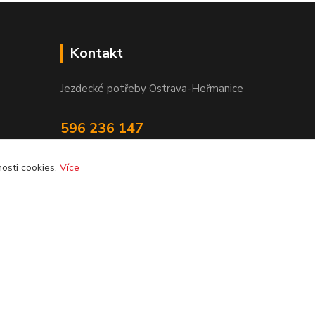
Kontakt
Jezdecké potřeby Ostrava-Heřmanice
596 236 147
Po-Pá 9:30 - 17:30
osti cookies.
Více
info@jpostrava.cz
Vytvořeno na
Eshop-rychle.cz