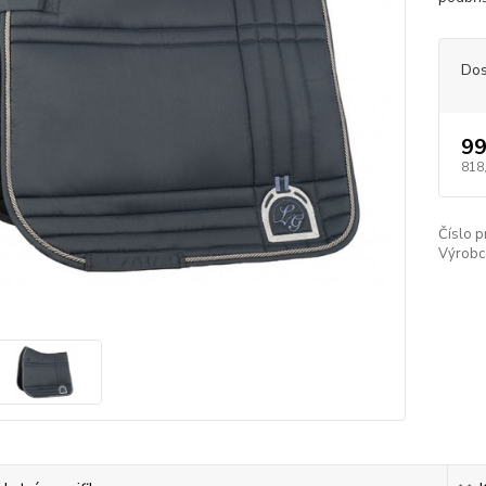
Dos
99
818
Číslo p
Výrobc