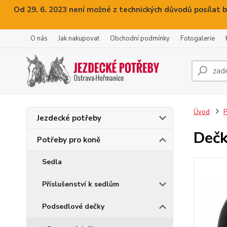
Od 29. 6. 2023 není možné z technických důvodů posílat b
O nás
Jak nakupovat
Obchodní podmínky
Fotogalerie
Úvod
P
Jezdecké potřeby
Dečk
Potřeby pro koně
Sedla
Příslušenství k sedlům
Podsedlové dečky