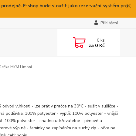
 prodejně. E-shop bude sloužit jako rezervační systém pro
Přihlášení
0
ks
za
0 Kč
ečka HKM Limoni
ý odvod vlhkosti - lze prát v pračce na 30°C - sušit v sušičce -
ná podšívka: 100% polyester - výplň: 100% polyester - vnější
ál: 100% polyester - snadno udržovatelné - pěnové a
terové výplně - řemínky se zapínáním na suchý zip - očka na
šník
celý popis