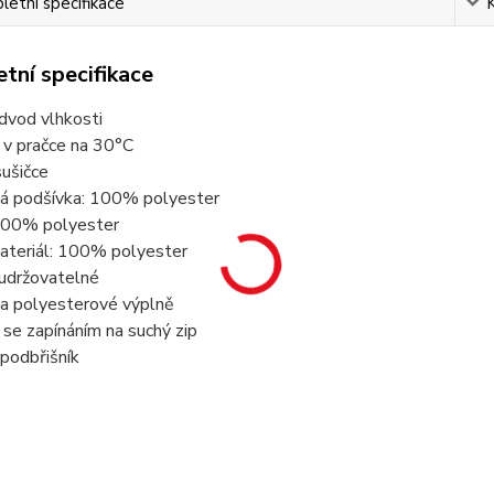
etní specifikace
tní specifikace
odvod vlhkosti
t v pračce na 30°C
sušičce
ná podšívka: 100% polyester
 100% polyester
materiál: 100% polyester
 udržovatelné
 a polyesterové výplně
 se zapínáním na suchý zip
 podbřišník