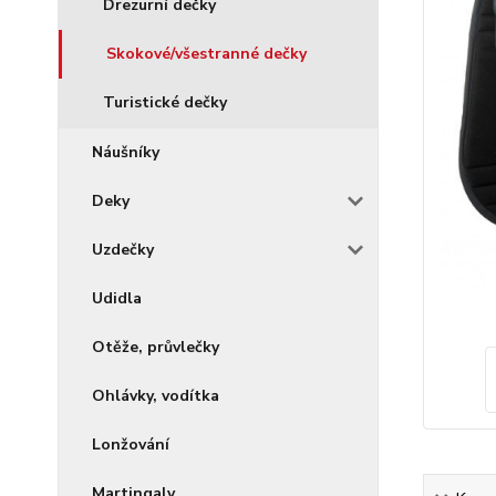
Drezurní dečky
Skokové/všestranné dečky
Turistické dečky
Náušníky
Deky
Uzdečky
Udidla
Otěže, průvlečky
Ohlávky, vodítka
Lonžování
Martingaly