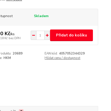
tupnost
Skladem
0 Kč
/
ks
Přidat do košíku
,18 Kč
bez DPH
roduktu:
20689
EAN kód:
4057052344329
e:
HKM
Hlídat cenu / dostupnost