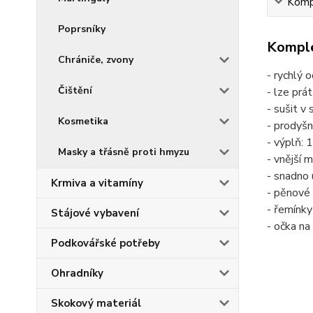
Kompl
Poprsníky
Komple
Chrániče, zvony
- rychlý 
Čištění
- lze prá
- sušit v 
Kosmetika
- prodyš
- výplň:
Masky a třásně proti hmyzu
- vnější 
- snadno
Krmiva a vitamíny
- pěnové
- řemínky
Stájové vybavení
- očka na
Podkovářské potřeby
Ohradníky
Skokový materiál