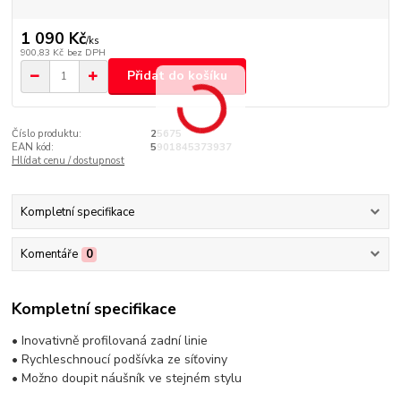
1 090 Kč
/
ks
900,83 Kč
bez DPH
Přidat do košíku
Číslo produktu:
25675
EAN kód:
5901845373937
Hlídat cenu / dostupnost
Kompletní specifikace
Komentáře
0
Kompletní specifikace
• Inovativně profilovaná zadní linie
• Rychleschnoucí podšívka ze síťoviny
• Možno doupit náušník ve stejném stylu