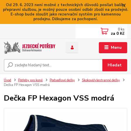
Od 29. 6. 2023 není možné z technických důvodů posílat balíky
přepravní službou, je možný pouze osobní odběr zboží na prodejně.
E-shop bude sloužit jako rezervační systém pro kamennou
prodejnu. Děkujeme za pochopení.
0
ks
za
0 Kč
Menu
Hledat
Úvod
Potřeby pro koně
Podsedlové dečky
Skokové/všestranné dečky
Dečka FP Hexagon VSS modrá
Dečka FP Hexagon VSS modrá