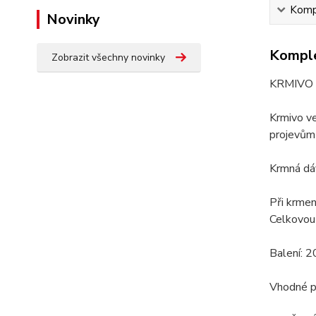
Kompl
Novinky
Komple
Zobrazit všechny novinky
KRMIVO
Krmivo ve
projevům 
Krmná dáv
Při krme
Celkovou 
Balení: 2
Vhodné pr