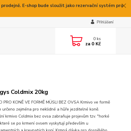
 prodejně. E-shop bude sloužit jako rezervační systém pro
Přihlášení
0
ks
za
0 Kč
gys Coldmix 20kg
O PRO KONĚ VE FORMĚ MÜSLI BEZ OVSA Krmivo ve formě
je určeno zejména pro neklidné a hůře jezditelné koně.
lní krmivo Coldmix bez ovsa zabraňuje projevům tzv. "horké
, které se po krmení ovsem vyskytují především u
amentních a krevnatých koní. Krmná dávka pro dospělého ...