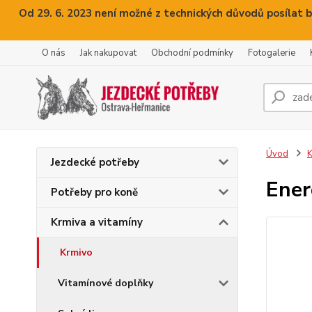
Od 29. 6. 2023 není možné z technických důvodů posílat b
O nás
Jak nakupovat
Obchodní podmínky
Fotogalerie
Úvod
K
Jezdecké potřeby
Ener
Potřeby pro koně
Krmiva a vitamíny
Krmivo
Vitamínové doplňky