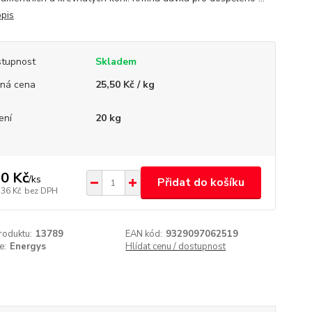
opis
tupnost
Skladem
ná cena
25,50 Kč / kg
ení
20 kg
0 Kč
/
ks
Přidat do košíku
,36 Kč
bez DPH
roduktu:
13789
EAN kód:
9329097062519
e:
Energys
Hlídat cenu / dostupnost