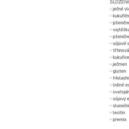
SLOŽENÍ
- ječné v
- kukuřič
- pšeničn
- vojtěšk
- pšeničn
- sójové 
- třtinov
- kukuřic
- ječmen
- gluten
- Molash
- lněné e
- svatojá
- sójový 
- slunečn
- lecitin
- premix