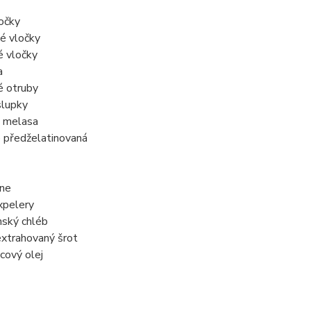
ločky
né vločky
é vločky
a
é otruby
slupky
á melasa
e předželatinovaná
ine
xpelery
nský chléb
extrahovaný šrot
icový olej