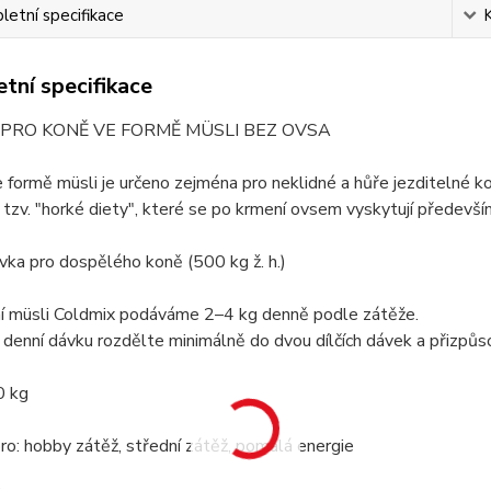
etní specifikace
tní specifikace
 PRO KONĚ VE FORMĚ MÜSLI BEZ OVSA
 formě müsli je určeno zejména pro neklidné a hůře jezditelné k
tzv. "horké diety", které se po krmení ovsem vyskytují předevš
ka pro dospělého koně (500 kg ž. h.)
ní müsli Coldmix podáváme 2–4 kg denně podle zátěže.
denní dávku rozdělte minimálně do dvou dílčích dávek a přizpůsob
0 kg
o: hobby zátěž, střední zátěž, pomalá energie