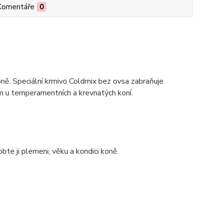
Komentáře
0
oně. Speciální krmivo Coldmix bez ovsa zabraňuje
ím u temperamentních a krevnatých koní.
te ji plemeni, věku a kondici koně.