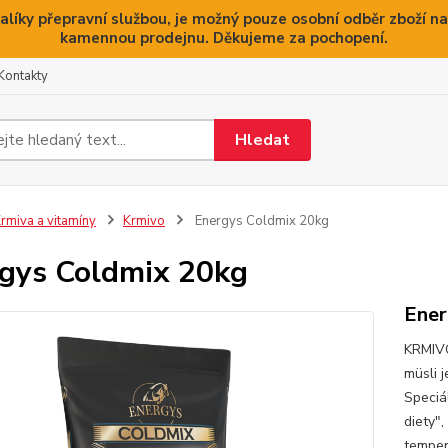
alíky přepravní službou, je možný pouze osobní odběr zboží na
kamennou prodejnu. Děkujeme za pochopení.
Kontakty
Hledat
rmiva a vitamíny
Krmivo
Energys Coldmix 20kg
gys Coldmix 20kg
Ener
KRMIV
müsli 
Speciá
diety"
temper