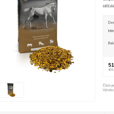
celý p
Dos
Měr
Bal
51
455
Číslo p
Výrobc