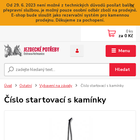
Od 29. 6. 2023 není možné z technických důvodů posílat balíky
přepravní službou, je možný pouze osobní odběr zboží na prodejně.
E-shop bude sloužit jako rezervační systém pro kamennou
prodejnu. Děkujeme za pochopení.
0
ks
za
0 Kč
Menu
Hledat
Úvod
Ostatní
Vybavení na závody
Číslo startovací s kamínky
Číslo startovací s kamínky