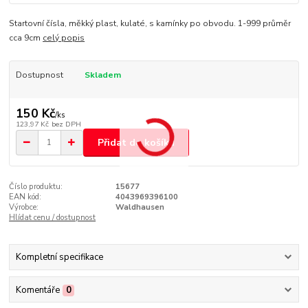
Startovní čísla, měkký plast, kulaté, s kamínky po obvodu. 1-999 průměr
cca 9cm
celý popis
Dostupnost
Skladem
150 Kč
/
ks
123,97 Kč
bez DPH
Přidat do košíku
Číslo produktu:
15677
EAN kód:
4043969396100
Výrobce:
Waldhausen
Hlídat cenu / dostupnost
Kompletní specifikace
Komentáře
0