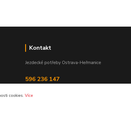
Kontakt
Jezdecké potřeby Ostrava-Heřmanice
596 236 147
Po-Pá 9:30 - 17:30
osti cookies.
Více
info@jpostrava.cz