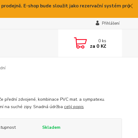
 prodejně. E-shop bude sloužit jako rezervační systém pro
Přihlášení
0
ks
za
0 Kč
dní
če přední zdvojené, kombinace PVC mat. a sympatexu.
ní na suché zipy. Snadná údržba
celý popis
tupnost
Skladem