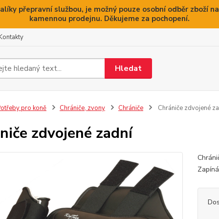
alíky přepravní službou, je možný pouze osobní odběr zboží na
kamennou prodejnu. Děkujeme za pochopení.
Kontakty
Hledat
otřeby pro koně
Chrániče, zvony
Chrániče
Chrániče zdvojené za
niče zdvojené zadní
Chráni
Zapíná
Dos