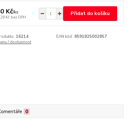
0 Kč
/
ks
Přidat do košíku
,28 Kč
bez DPH
roduktu:
16214
EAN kód:
8591825002857
cenu / dostupnost
Komentáře
0