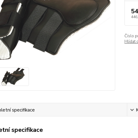
54
446
Číslo p
Hlídat 
etní specifikace
tní specifikace