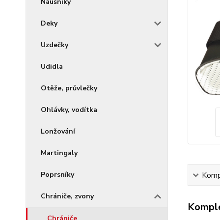
Náušníky
Deky
Uzdečky
Udidla
Otěže, průvlečky
Ohlávky, vodítka
Lonžování
Martingaly
Poprsníky
Kompl
Chrániče, zvony
Komple
Chrániče