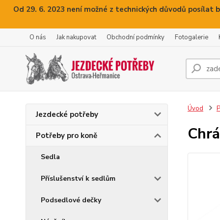
Od 29. 6. 2023 není možné z technických důvodů posílat b
O nás
Jak nakupovat
Obchodní podmínky
Fotogalerie
Úvod
P
Jezdecké potřeby
Chrá
Potřeby pro koně
Sedla
Příslušenství k sedlům
Podsedlové dečky