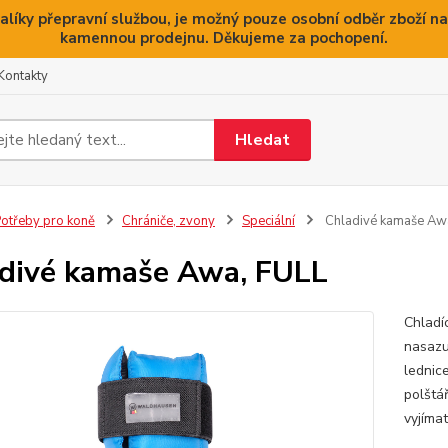
alíky přepravní službou, je možný pouze osobní odběr zboží na
kamennou prodejnu. Děkujeme za pochopení.
Kontakty
Hledat
otřeby pro koně
Chrániče, zvony
Speciální
Chladivé kamaše Aw
divé kamaše Awa, FULL
Chladí
nasazu
lednic
polštá
vyjíma