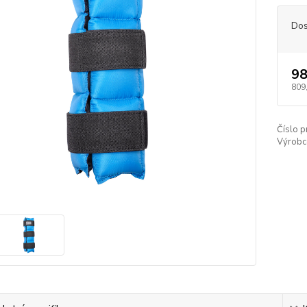
Dos
98
809
Číslo p
Výrobc