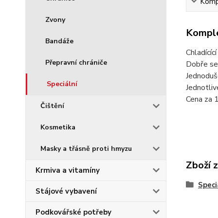
Kompl
Zvony
Komple
Bandáže
Chladícíc
Přepravní chrániče
Dobře se 
Jednoduše
Speciální
Jednotliv
Cena za 1
Čištění
Kosmetika
Masky a třásně proti hmyzu
Zboží 
Krmiva a vitamíny
Speci
Stájové vybavení
Podkovářské potřeby