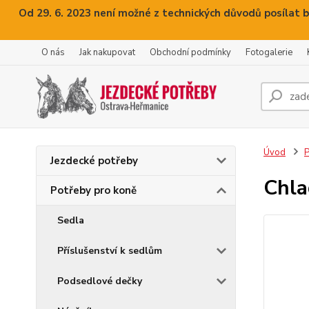
Od 29. 6. 2023 není možné z technických důvodů posílat b
O nás
Jak nakupovat
Obchodní podmínky
Fotogalerie
Úvod
P
Jezdecké potřeby
Chla
Potřeby pro koně
Sedla
Příslušenství k sedlům
Podsedlové dečky