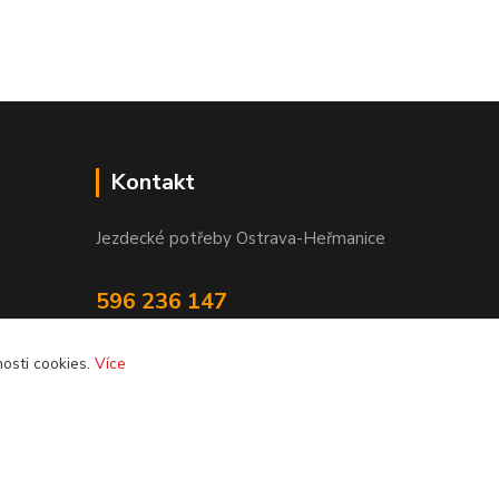
Kontakt
Jezdecké potřeby Ostrava-Heřmanice
596 236 147
Po-Pá 9:30 - 17:30
osti cookies.
Více
info@jpostrava.cz