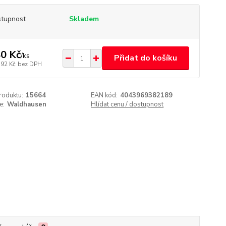
tupnost
Skladem
0 Kč
/
ks
Přidat do košíku
,92 Kč
bez DPH
roduktu:
15664
EAN kód:
4043969382189
e:
Waldhausen
Hlídat cenu / dostupnost