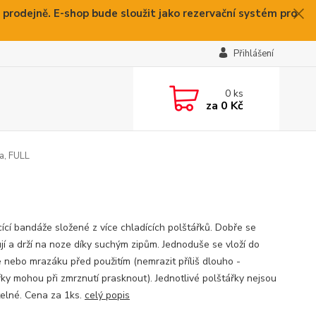
 prodejně. E-shop bude sloužit jako rezervační systém pro
Přihlášení
0
ks
za
0 Kč
a, FULL
cící bandáže složené z více chladících polštářků. Dobře se
jí a drží na noze díky suchým zipům. Jednoduše se vloží do
e nebo mrazáku před použitím (nemrazit příliš dlouho -
řky mohou při zmrznutí prasknout). Jednotlivé polštářky nejsou
telné. Cena za 1ks.
celý popis