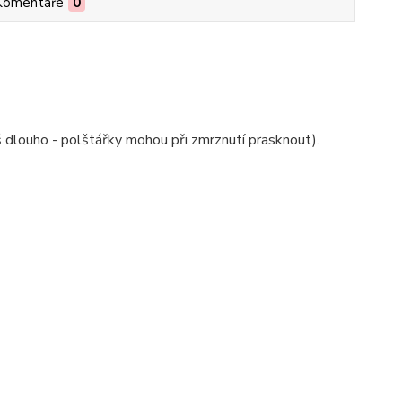
Komentáře
0
š dlouho - polštářky mohou při zmrznutí prasknout).