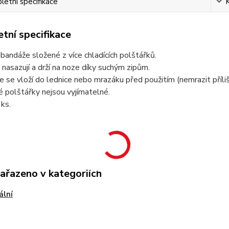
etní specifikace
tní specifikace
í bandáže složené z více chladících polštářků.
nasazují a drží na noze díky suchým zipům.
 se vloží do lednice nebo mrazáku před použitím (nemrazit příli
é polštářky nejsou vyjímatelné.
ks.
zařazeno v kategoriích
ální