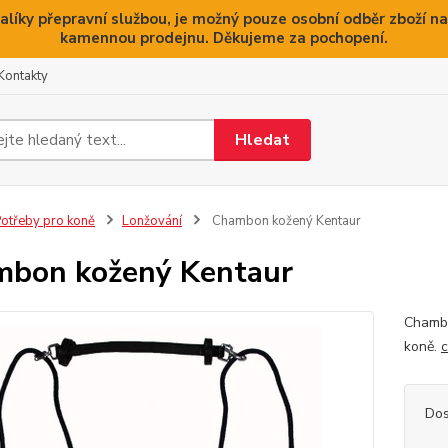
alíky přepravní službou, je možný pouze osobní odběr zboží na
kamennou prodejnu. Děkujeme za pochopení.
Kontakty
Hledat
otřeby pro koně
Lonžování
Chambon kožený Kentaur
bon kožený Kentaur
Chambo
koně.
c
Dos