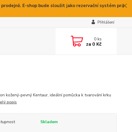
 prodejně. E-shop bude sloužit jako rezervační systém pro
Přihlášení
0
ks
za
0 Kč
n kožený-pevný Kentaur, ideální pomůcka k tvarování krku
elý popis
tupnost
Skladem