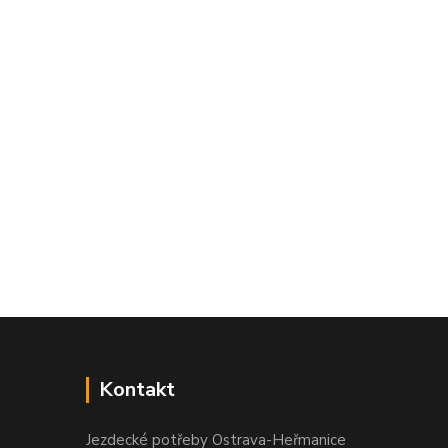
Kontakt
Jezdecké potřeby Ostrava-Heřmanice