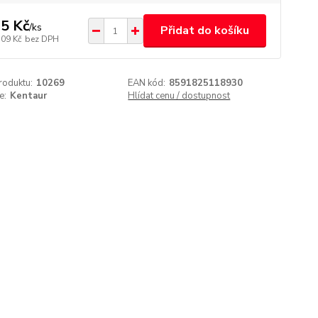
5 Kč
/
ks
Přidat do košíku
,09 Kč
bez DPH
roduktu:
10269
EAN kód:
8591825118930
e:
Kentaur
Hlídat cenu / dostupnost