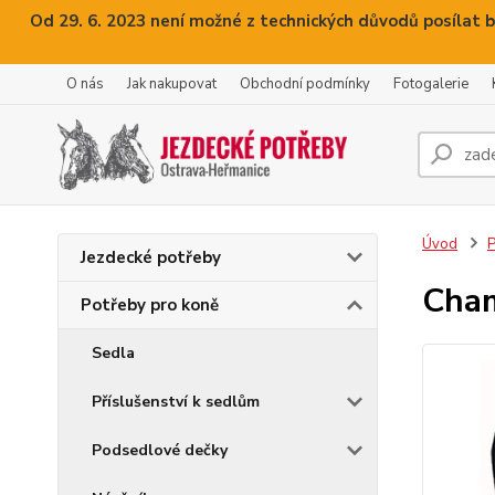
Od 29. 6. 2023 není možné z technických důvodů posílat b
O nás
Jak nakupovat
Obchodní podmínky
Fotogalerie
Úvod
P
Jezdecké potřeby
Cham
Potřeby pro koně
Sedla
Příslušenství k sedlům
Podsedlové dečky