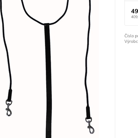
49
409
Číslo p
Výrobc