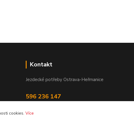
Kontakt
Jezdecké potřeby Ostrava-Heřmanice
596 236 147
Po-Pá 9:30 - 17:30
osti cookies.
Více
info@jpostrava.cz