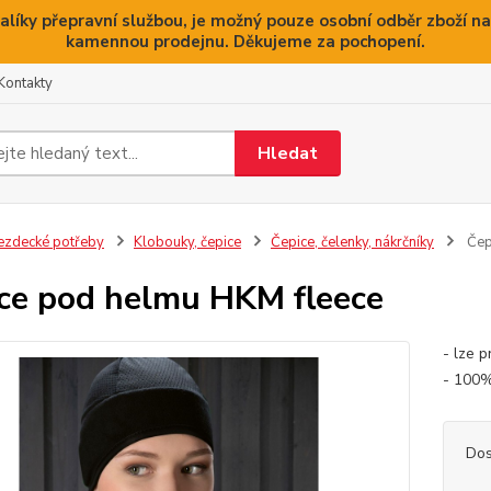
alíky přepravní službou, je možný pouze osobní odběr zboží na
kamennou prodejnu. Děkujeme za pochopení.
Kontakty
Hledat
ezdecké potřeby
Klobouky, čepice
Čepice, čelenky, nákrčníky
Čep
ce pod helmu HKM fleece
- lze 
- 100%
Dos