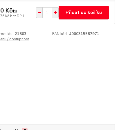
0 Kč
/
ks
Přidat do košíku
,76 Kč
bez DPH
roduktu:
21803
EAN kód:
4000315587971
cenu / dostupnost