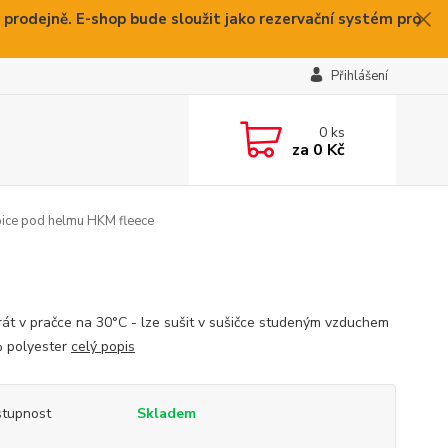
 prodejně. E-shop bude sloužit jako rezervační systém pro
Přihlášení
0
ks
za
0 Kč
ice pod helmu HKM fleece
prát v pračce na 30°C - lze sušit v sušičce studeným vzduchem
 polyester
celý popis
tupnost
Skladem