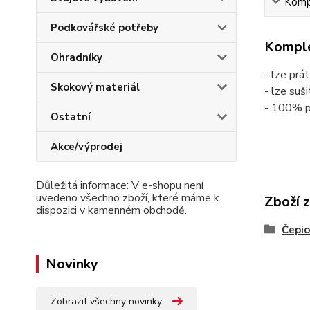
Kompl
Podkovářské potřeby
Komple
Ohradníky
- lze prá
Skokový materiál
- lze suš
- 100% p
Ostatní
Akce/výprodej
Důležitá informace: V e-shopu není
uvedeno všechno zboží, které máme k
Zboží 
dispozici v kamenném obchodě.
Čepic
Novinky
Zobrazit všechny novinky