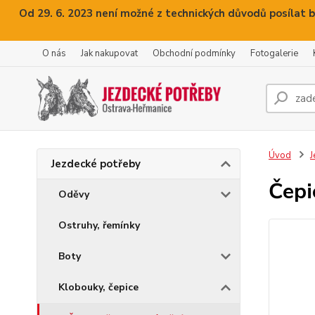
Od 29. 6. 2023 není možné z technických důvodů posílat b
O nás
Jak nakupovat
Obchodní podmínky
Fotogalerie
Úvod
J
Jezdecké potřeby
Čepi
Oděvy
Ostruhy, řemínky
Boty
Klobouky, čepice