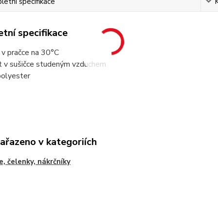
etní specifikace
tní specifikace
t v pračce na 30°C
it v sušičce studeným vzduchem
olyester
zařazeno v kategoriích
e, čelenky, nákrčníky