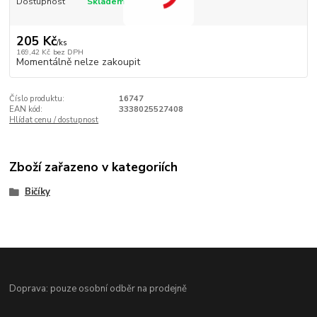
Dostupnost
Skladem
205 Kč
/
ks
169,42 Kč
bez DPH
Momentálně nelze zakoupit
Číslo produktu:
16747
EAN kód:
3338025527408
Hlídat cenu / dostupnost
Zboží zařazeno v kategoriích
Bičíky
Doprava: pouze osobní odběr na prodejně