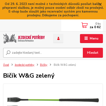
Od 29. 6. 2023 není možné z technických důvodů posílat balíky
přepravní službou, je možný pouze osobní odběr zboží na prodejně.
E-shop bude sloužit jako rezervační systém pro kamennou
prodejnu. Děkujeme za pochopení.
0
ks
za
0 Kč
Menu
Hledat
Úvod
Jezdecké potřeby
Bičíky
Bičík W&G zelený
Bičík W&G zelený