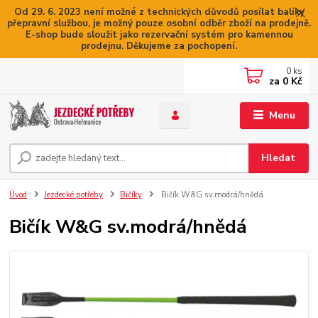
Od 29. 6. 2023 není možné z technických důvodů posílat balíky
přepravní službou, je možný pouze osobní odběr zboží na prodejně.
E-shop bude sloužit jako rezervační systém pro kamennou
prodejnu. Děkujeme za pochopení.
0
ks
za
0 Kč
Menu
Hledat
Úvod
Jezdecké potřeby
Bičíky
Bičík W&G sv.modrá/hnědá
Bičík W&G sv.modrá/hnědá