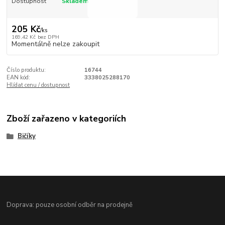
Dostupnost
Skladem
205 Kč
/
ks
169,42 Kč
bez DPH
Momentálně nelze zakoupit
Číslo produktu:
16744
EAN kód:
3338025288170
Hlídat cenu / dostupnost
Zboží zařazeno v kategoriích
Bičíky
Doprava: pouze osobní odběr na prodejně