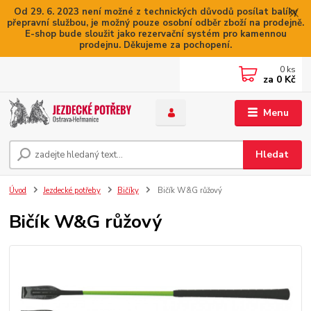
Od 29. 6. 2023 není možné z technických důvodů posílat balíky
přepravní službou, je možný pouze osobní odběr zboží na prodejně.
E-shop bude sloužit jako rezervační systém pro kamennou
prodejnu. Děkujeme za pochopení.
0
ks
za
0 Kč
Menu
Hledat
Úvod
Jezdecké potřeby
Bičíky
Bičík W&G růžový
Bičík W&G růžový