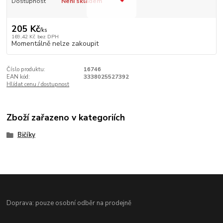
Dostupnost
Není skladem
205 Kč
/
ks
169,42 Kč
bez DPH
Momentálně nelze zakoupit
Číslo produktu:
16746
EAN kód:
3338025527392
Hlídat cenu / dostupnost
Zboží zařazeno v kategoriích
Bičíky
Doprava: pouze osobní odběr na prodejně