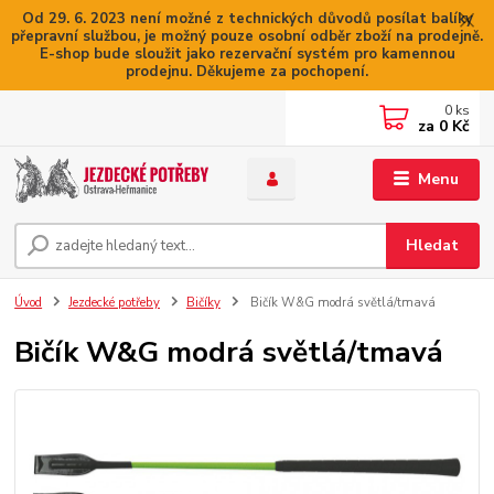
Od 29. 6. 2023 není možné z technických důvodů posílat balíky
přepravní službou, je možný pouze osobní odběr zboží na prodejně.
E-shop bude sloužit jako rezervační systém pro kamennou
prodejnu. Děkujeme za pochopení.
0
ks
za
0 Kč
Menu
Hledat
Úvod
Jezdecké potřeby
Bičíky
Bičík W&G modrá světlá/tmavá
Bičík W&G modrá světlá/tmavá