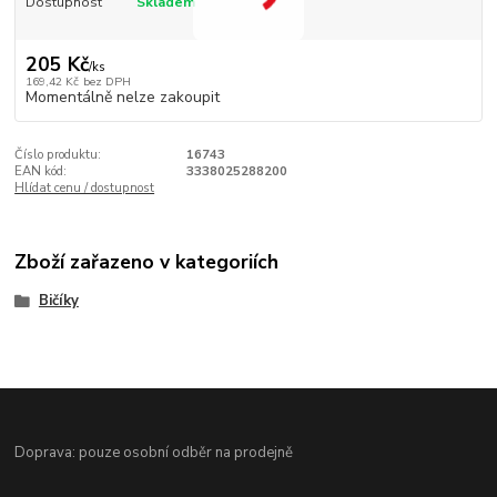
Dostupnost
Skladem
205 Kč
/
ks
169,42 Kč
bez DPH
Momentálně nelze zakoupit
Číslo produktu:
16743
EAN kód:
3338025288200
Hlídat cenu / dostupnost
Zboží zařazeno v kategoriích
Bičíky
Doprava: pouze osobní odběr na prodejně