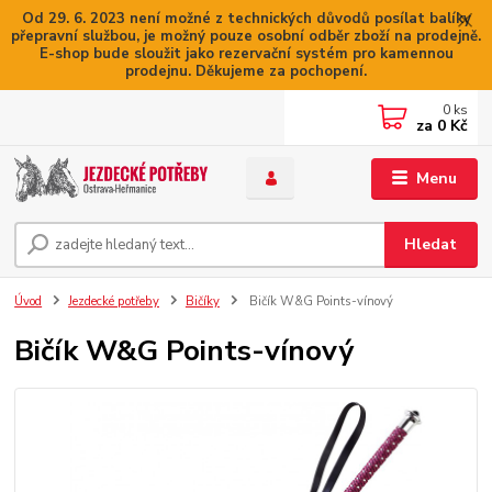
Od 29. 6. 2023 není možné z technických důvodů posílat balíky
přepravní službou, je možný pouze osobní odběr zboží na prodejně.
E-shop bude sloužit jako rezervační systém pro kamennou
prodejnu. Děkujeme za pochopení.
0
ks
za
0 Kč
Menu
Hledat
Úvod
Jezdecké potřeby
Bičíky
Bičík W&G Points-vínový
Bičík W&G Points-vínový