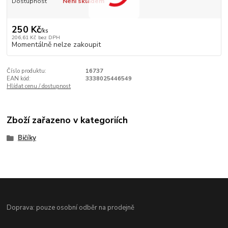
Dostupnost
Není skladem
250 Kč
/
ks
206,61 Kč
bez DPH
Momentálně nelze zakoupit
Číslo produktu:
16737
EAN kód:
3338025446549
Hlídat cenu / dostupnost
Zboží zařazeno v kategoriích
Bičíky
Doprava: pouze osobní odběr na prodejně