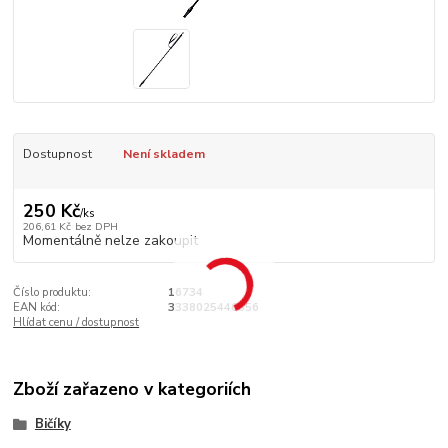
Dostupnost
Není skladem
250 Kč
/
ks
206,61 Kč
bez DPH
Momentálně nelze zakoupit
Číslo produktu:
16734
EAN kód:
3338025446556
Hlídat cenu / dostupnost
Zboží zařazeno v kategoriích
Bičíky