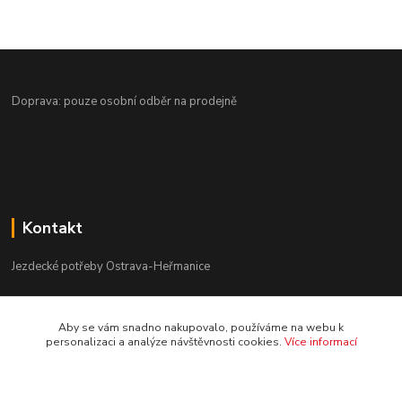
Doprava: pouze osobní odběr na prodejně
Kontakt
Jezdecké potřeby Ostrava-Heřmanice
596 236 147
Aby se vám snadno nakupovalo, používáme na webu k
Po-Pá 9:30 - 17:30
personalizaci a analýze návštěvnosti cookies.
Více informací
info@jpostrava.cz