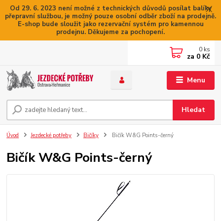
Od 29. 6. 2023 není možné z technických důvodů posílat balíky
přepravní službou, je možný pouze osobní odběr zboží na prodejně.
E-shop bude sloužit jako rezervační systém pro kamennou
prodejnu. Děkujeme za pochopení.
0
ks
za
0 Kč
Menu
Hledat
Úvod
Jezdecké potřeby
Bičíky
Bičík W&G Points-černý
Bičík W&G Points-černý