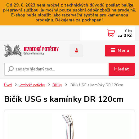
Od 29. 6. 2023 není možné z technických důvodů posílat balíky
přepravní službou, je možný pouze osobní odběr zboží na prodejně.
E-shop bude sloužit jako rezervační systém pro kamennou
prodejnu. Děkujeme za pochopení.
0
ks
za
0 Kč
Menu
Hledat
Úvod
Jezdecké potřeby
Bičíky
Bičík USG s kamínky DR 120cm
Bičík USG s kamínky DR 120cm