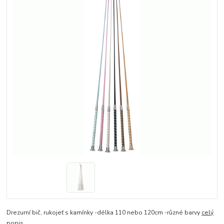
Drezurní bič, rukojeť s kamínky -délka 110 nebo 120cm -různé barvy
celý
popis