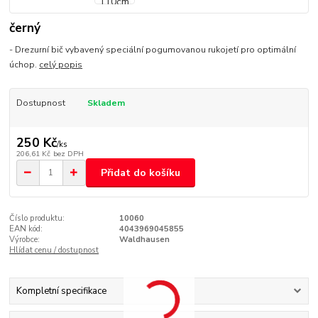
černý
- Drezurní bič vybavený speciální pogumovanou rukojetí pro optimální
úchop.
celý popis
Dostupnost
Skladem
250 Kč
/
ks
206,61 Kč
bez DPH
Přidat do košíku
Číslo produktu:
10060
EAN kód:
4043969045855
Výrobce:
Waldhausen
Hlídat cenu / dostupnost
Kompletní specifikace