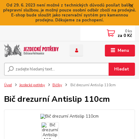
Od 29. 6. 2023 není možné z technických důvodů posílat balíky
přepravní službou, je možný pouze osobní odběr zboží na prodejně.
E-shop bude sloužit jako rezervační systém pro kamennou
prodejnu. Děkujeme za pochopení.
0
ks
za
0 Kč
Menu
Hledat
Úvod
Jezdecké potřeby
Bičíky
Bič drezurní Antislip 110cm
Bič drezurní Antislip 110cm