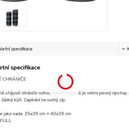
etní specifikace
tní specifikace
É CHRÁNIČE
é stájové chrániče nohou. Horní materiál je velmi pevný ripstop
 žádný kůň. Zapínání na suchý zip.
e jako sada. 35x39 cm + 40x39 cm
: FULL