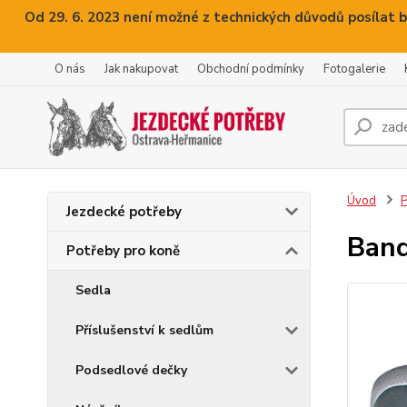
Od 29. 6. 2023 není možné z technických důvodů posílat b
O nás
Jak nakupovat
Obchodní podmínky
Fotogalerie
Úvod
P
Jezdecké potřeby
Band
Potřeby pro koně
Sedla
Příslušenství k sedlům
Podsedlové dečky