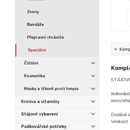
Zvony
Bandáže
Přepravní chrániče
Kompl
Speciální
Čištění
Komple
Kosmetika
STÁJOV
Masky a třásně proti hmyzu
Jednoduch
neroztrhá
Krmiva a vitamíny
Stájové vybavení
Dodává s
Velikost
Podkovářské potřeby