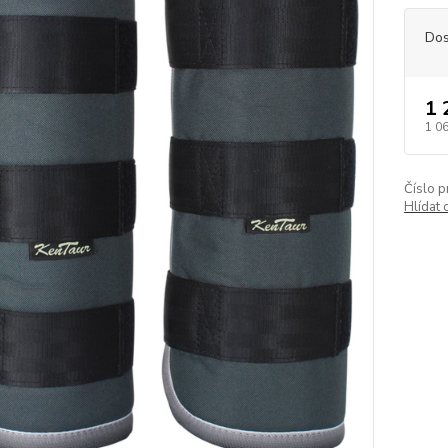
Dos
1 
1 0
Číslo p
Hlídat 