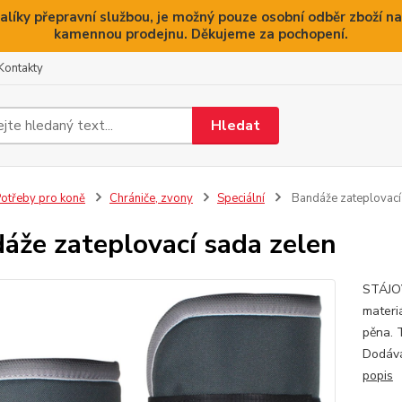
alíky přepravní službou, je možný pouze osobní odběr zboží na
kamennou prodejnu. Děkujeme za pochopení.
Kontakty
Hledat
otřeby pro koně
Chrániče, zvony
Speciální
Bandáže zateplovací
áže zateplovací sada zelen
STÁJOV
materi
pěna. 
Dodává
popis