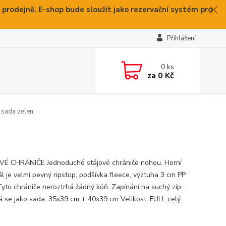
 prodejně. E-shop bude sloužit jako rezervační systém pro
Přihlášení
0
ks
za
0 Kč
 sada zelen
É CHRÁNIČE Jednoduché stájové chrániče nohou. Horní
ál je velmi pevný ripstop, podšívka fleece, výztuha 3 cm PP
Tyto chrániče neroztrhá žádný kůň. Zapínání na suchý zip.
 se jako sada. 35x39 cm + 40x39 cm Velikost: FULL
celý