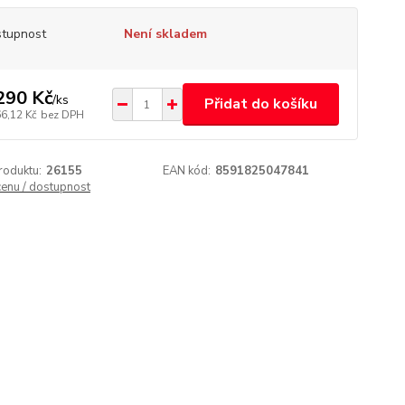
tupnost
Není skladem
290 Kč
/
ks
Přidat do košíku
66,12 Kč
bez DPH
roduktu:
26155
EAN kód:
8591825047841
cenu / dostupnost