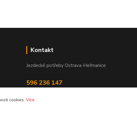
Kontakt
Jezdecké potřeby Ostrava-Heřmanice
596 236 147
Po-Pá 9:30 - 17:30
osti cookies.
Více
info@jpostrava.cz