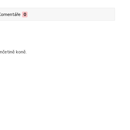
Komentáře
0
ončetině koně.