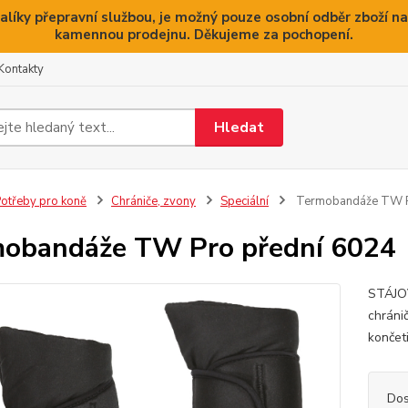
alíky přepravní službou, je možný pouze osobní odběr zboží na
kamennou prodejnu. Děkujeme za pochopení.
Kontakty
Hledat
otřeby pro koně
Chrániče, zvony
Speciální
Termobandáže TW P
obandáže TW Pro přední 6024
STÁJO
chráni
končet
Dos