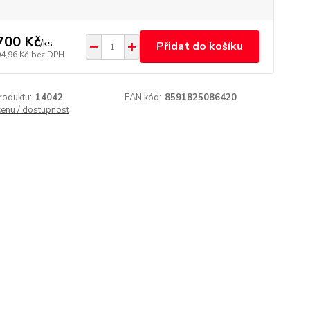
700 Kč
/
ks
Přidat do košíku
04,96 Kč
bez DPH
roduktu:
14042
EAN kód:
8591825086420
cenu / dostupnost