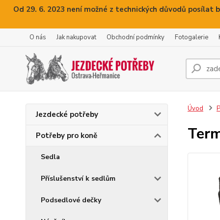
Od 29. 6. 2023 není možné z technických důvodů posílat b
O nás
Jak nakupovat
Obchodní podmínky
Fotogalerie
Úvod
P
Jezdecké potřeby
Term
Potřeby pro koně
Sedla
Příslušenství k sedlům
Podsedlové dečky