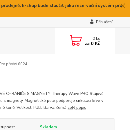
 prodejně. E-shop bude sloužit jako rezervační systém pro
Přihlášení
0
ks
za
0 Kč
ro přední 6024
VÉ CHRÁNIČE S MAGNETY Therapy Wave PRO Stájové
če s magnety. Magnetické pole podporuje cirkulaci krve v
ině koně. Velikost: FULL Barva: černá
celý popis
tupnost
Skladem