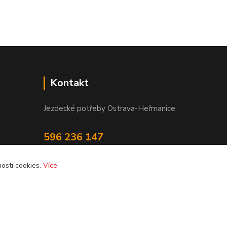
Kontakt
Jezdecké potřeby Ostrava-Heřmanice
596 236 147
Po-Pá 9:30 - 17:30
osti cookies.
Více
info@jpostrava.cz