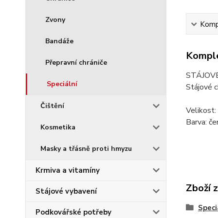
Zvony
Kompl
Bandáže
Komple
Přepravní chrániče
STÁJOVÉ
Speciální
Stájové c
Čištění
Velikost
Barva: če
Kosmetika
Masky a třásně proti hmyzu
Krmiva a vitamíny
Zboží 
Stájové vybavení
Speci
Podkovářské potřeby